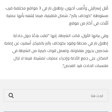
قُتل إسرائيلي وأُصيب آخرون، بإطلاق نار في 3 مواقع مختلفة قرب
مستوطنة "كوخاف يائير"، شمال قلقيلية، فيما يُشتبه بأنها عملية
نُفّذت في أكثر من موقع.
وفي بيانها الأول، قالت الشرطة، إنها "تلقت بلاغًا حول حادثة
إطلاق نار في محطة وقود بكوخاف يائير بالمركز، أسفرت عن إصابة
شخصين بجروح متفاوتة، وتعمل قوات كبيرة من الشرطة في
المكان على جمع الأدلة وإجراء عمليات تمشيط، فيما لا تزال
ملابسات الحادث قيد الفحص".