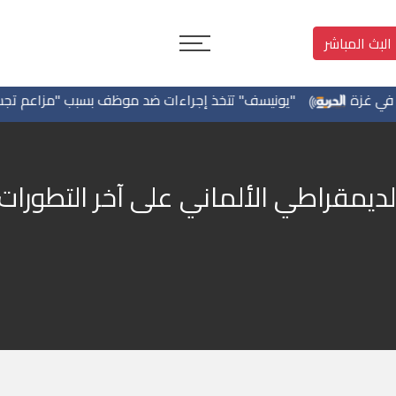
البث المباشر
زة
"يونيسف" تتخذ إجراءات ضد موظف بسبب "مزاعم تجسس" ل
لديمقراطي الألماني على آخر التطور