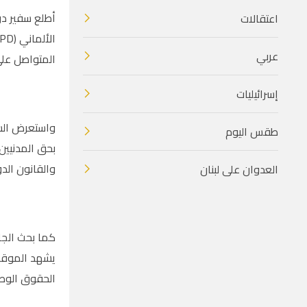
أطلع سفير دو
اعتقالات
عربي
المتواصل على
إسرائيليات
واستعرض السف
طقس اليوم
بحق المدنيين
والقانون الدو
العدوان على لبنان
كما بحث الجا
يشهد الموقف 
الحقوق الوطن