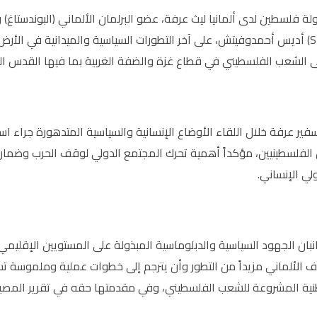
لة فلسطين لدى ألمانيا ليث عرفة، عضو البرلمان الألماني (البوندستاغ)
الألماني (SPD) أديس أحمدوفيتش، على آخر التطورات السياسية والميدانية في 
 الشعب الفلسطيني في قطاع غزة والضفة الغربية بما فيها القدس الم
ير عرفة خلال اللقاء الأوضاع الإنسانية والسياسية المتدهورة جراء است
 الفلسطينيين، مؤكداً أهمية تحرك المجتمع الدولي لوقف الحرب وضما
لي الإنساني.
نبان الجهود السياسية والدبلوماسية المبذولة على المستويين الإقليمي
الألماني مزيداً من التطور وأن يترجم إلى خطوات عملية وملموسة ت
ية المشروعة للشعب الفلسطيني، وفي مقدمتها حقه في تقرير المصير 