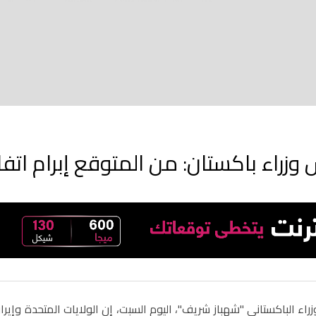
وزراء باكستان: من المتوقع إبرام اتفاق أمر
راء الباكستاني "شهباز شريف"، ‌اليوم السبت، إن الولايات المتحدة وإي