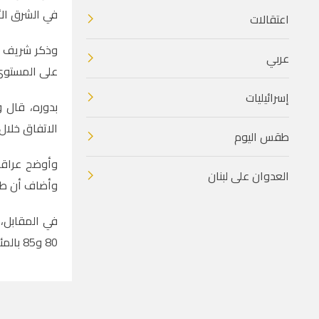
في الشرق الأ
اعتقالات
وذكر شريف ‌أ
عربي
على المستوى 
إسرائيليات
بدوره، قال و
الاتفاق خلال 
طقس اليوم
وأوضح عراقجي
العدوان على لبنان
وأضاف أن طهر
في المقابل، 
80 و85 بالمئة.