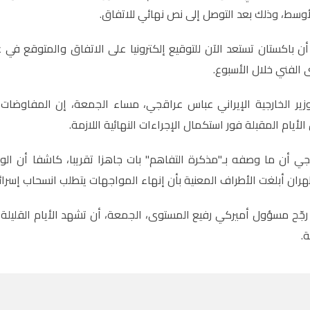
وسط، وذلك بعد التوصل إلى نص نهائي للاتفاق.
ن ⁠باكستان تستعد الآن للتوقيع إلكترونيا على الاتفاق والمتوقع في 
الفني ⁠خلال الأسبوع.
زير الخارجية الإيراني عباس عراقجي، مساء الجمعة، إن المفاوضات د
الأيام المقبلة فور استكمال الإجراءات النهائية اللازمة.
 أن ما وصفه بـ"مذكرة التفاهم" بات جاهزا تقريبا، كاشفا أن الوثيق
ان أبلغت الأطراف المعنية بأن إنهاء المواجهات يتطلب انسحاب إسرائيل 
رجّح مسؤول أميركي رفيع المستوى، الجمعة، أن تشهد الأيام القليلة 