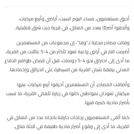
أحرق مستعمرون، مساء اليوم السبت، أراضي وأربع مركبات،
وألحقوا أضرارًا بعدد من المنازل، في قرية جيت شرق قلقيلية.
وقالت مصادر محلية لـ”وفا”، إن مجموعات من المستعمرين
أضرمت النار في أراضٍ زراعية تعود لأكثر من 4-5 عائلات من القرية،
ما أدى إلى احتراق نحو 4-5 دونمات، قبل أن تتمكن طواقم الدفاع
المدني برفقة شبان القرية من السيطرة على الحرائق وإخمادها.
وأضافت المصادر، أن المستعمرين أحرقوا أربع مركبات، بينها
مركبتان تعودان لمواطنين كانوا في زيارة لأهالي القرية، ما تسبب
بأضرار مادية كبيرة فيها.
كما ألقى المستعمرون زجاجات حارقة باتجاه عدد من المنازل في
القرية، ما أدى إلى وقوع أضرار مادية طفيفة في ثلاثة منازل.