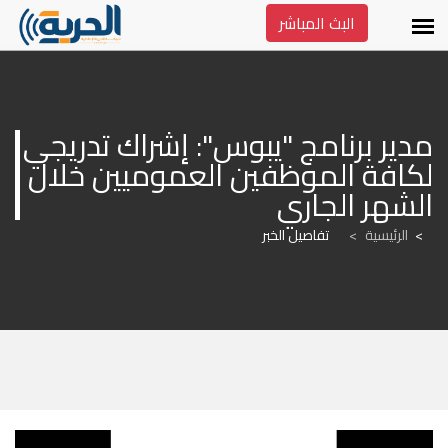
البث المباشر
مدير برنامج "يبوس": إشراك تدريجي 
لكافة الموظفين العموميين خلال 
الشهر الجاري
الرئيسية
>
تفاصيل الخبر