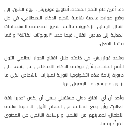
دعا أمين عام الأمم المتحدة، أنطونيو غوتيريش، اليوم الاثنين، إلى
وضع ضوابط عالمية شاملة لتنظيم الذكاء الاصطناعي، في ظل
انتقال الرقائق الإلكترونية فائقة التطور المصممة للاستخدامات
المدنية إلى ميادين القتال، فيما غدت "الروبوتات القاتلة" واقعا
قائما بالفعل
.
وشدد غوتيريش، في كلمته خلال افتتاح الحوار العالمي الأول
للأمم المتحدة بشأن حوكمة الذكاء الاصطناعي في جنيف، على
ضرورة إتاحة هذه التكنولوجيا الثورية لمليارات الأشخاص الذين ما
يزالون محرومين من الوصول إليها
.
وأكد أن أي اتفاق دولي مستقبلي ينبغي أن يكون "جديرا بثقة
العالم"، وأن يضع السلامة في المقام الأول، لا سيما سلامة
الأطفال، لحمايتهم من التلاعب والإساءة الناتجين عن المحتوى
المُولَّد رقميا
.