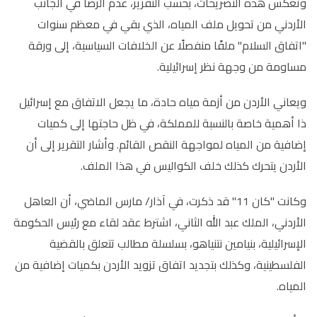
وتعكس هذه التصريحات، بحسب التقرير، عدم الرضا في الجانب
الأردني من تحويل ملف المياه، الذي بقي في معظم سنوات
"اتفاق السلام" ملفًا منفصلًا عن الخلافات السياسية، إلى ورقة
مساومة من وجهة نظر إسرائيلية.
ويعاني الأردن من أزمة مياه حادة، ما يجعل الاتفاق مع إسرائيل
ذا أهمية خاصة بالنسبة للمملكة، في ظل حاجتها إلى كميات
إضافية من المياه لمواجهة النقص القائم. وأشار التقرير إلى أن
الأردن يتحرك كذلك خلف الكواليس في هذا الملف.
وكانت "كان 11" قد ذكرت، في آذار/ مارس الماضي، أن العاهل
الأردني، الملك عبد الله الثاني، اشترط عقد لقاء مع رئيس الحكومة
الإسرائيلية، بنيامين نتنياهو، بسلسلة مطالب تتعلق بالقضية
الفلسطينية، وكذلك بتجديد اتفاق تزويد الأردن بكميات إضافية من
المياه.