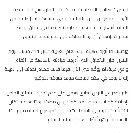
ترفض "إسرائيل" المصادقة مجددًا على اتفاق يتيح تزويد حصة
الأردن المنصوص عليها باتفاقية وادي عربة بكميات إضافية من
المياه بأسعار مخفضة، في خطوة تثير غضبًا في عمّان، وسط
تقديرات بإمكان أن ترد المملكة على عدم تجديد الاتفاق.
وبحسب ما أوردت هيئة البث العام العبرية "كان 11"، مساء اليوم
الإثنين، فإن الاتفاق، الذي أُدرجت مبادئه الأساسية في اتفاق
وادي عربة، لم يوقّع حتى الآن، فيما قالت مصادر تحدثت إلى الهيئة
إنه لا يوجد في هذه المرحلة موعد متوقع للتوقيع.
ولم يصدر عن الأردن تعليق رسمي على عدم تجديد الاتفاق الخاص
بإضافة كميات المياه للمملكة. غير أن مصدرًا أردنيًا وصفته "كان
11" بأنه "مقرب إلى السلطات" قال إن "موضوع المياه مهم جدًا
بالنسبة لنا، وهو أيضًا جزء من اتفاق السلام".