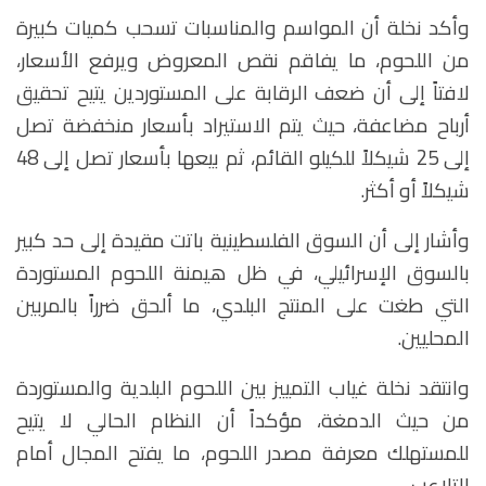
وأكد نخلة أن المواسم والمناسبات تسحب كميات كبيرة
من اللحوم، ما يفاقم نقص المعروض ويرفع الأسعار،
لافتاً إلى أن ضعف الرقابة على المستوردين يتيح تحقيق
أرباح مضاعفة، حيث يتم الاستيراد بأسعار منخفضة تصل
إلى 25 شيكلاً للكيلو القائم، ثم بيعها بأسعار تصل إلى 48
شيكلاً أو أكثر
.
وأشار إلى أن السوق الفلسطينية باتت مقيدة إلى حد كبير
بالسوق الإسرائيلي، في ظل هيمنة اللحوم المستوردة
التي طغت على المنتج البلدي، ما ألحق ضرراً بالمربين
المحليين
.
وانتقد نخلة غياب التمييز بين اللحوم البلدية والمستوردة
من حيث الدمغة، مؤكداً أن النظام الحالي لا يتيح
للمستهلك معرفة مصدر اللحوم، ما يفتح المجال أمام
التلاعب
.