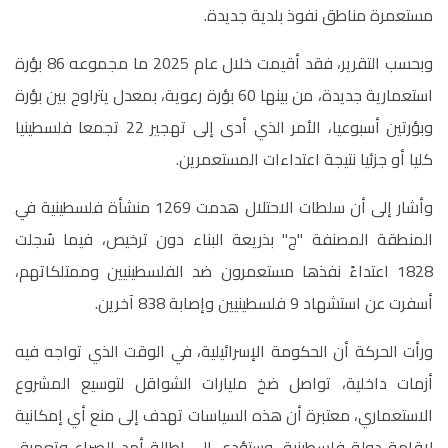
مستعمرة مناطق نفوذ بلدية جديدة.
وبحسب التقرير، فقد أقيمت خلال عام 2025 ما مجموعه 86 بؤرة
استعمارية جديدة، من بينها 60 بؤرة رعوية، بمعدل يتراوح بين بؤرة
وبؤرتين أسبوعيا، الأمر الذي أدى إلى تهجير 22 تجمعا فلسطينيا
كليا أو جزئيا نتيجة اعتداءات المستعمرين
.
وأشار إلى أن سلطات الاحتلال هدمت 1269 منشأة فلسطينية في
المنطقة المصنفة "ج" بذريعة البناء دون ترخيص، فيما سُجلت
1828 اعتداءً نفذها مستعمرون ضد الفلسطينيين وممتلكاتهم،
أسفرت عن استشهاد 9 فلسطينيين وإصابة 838 آخرين
.
ورأت الحركة أن الحكومة الإسرائيلية، في الوقت الذي تواجه فيه
أزمات داخلية، تواصل ضخ مليارات الشواقل لتوسيع المشروع
الاستعماري، معتبرة أن هذه السياسات تهدف إلى منع أي إمكانية
لإقامة دولة فلسطينية، وستؤدي إلى إطالة أمد الصراع وتعميق