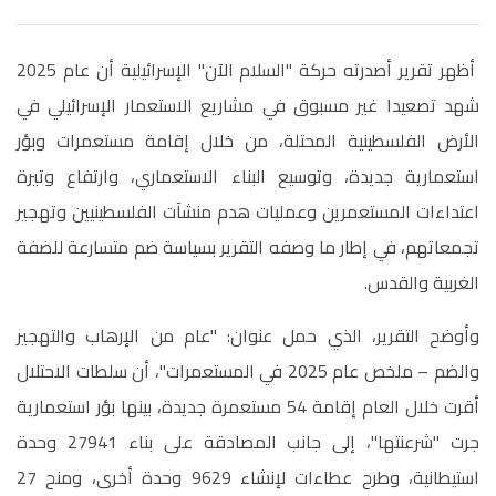
أظهر تقرير أصدرته حركة "السلام الآن" الإسرائيلية أن عام 2025
شهد تصعيدا غير مسبوق في مشاريع الاستعمار الإسرائيلي في
الأرض الفلسطينية المحتلة، من خلال إقامة مستعمرات وبؤر
استعمارية جديدة، وتوسيع البناء الاستعماري، وارتفاع وتيرة
اعتداءات المستعمرين وعمليات هدم منشآت الفلسطينيين وتهجير
تجمعاتهم، في إطار ما وصفه التقرير بسياسة ضم متسارعة للضفة
الغربية والقدس.
وأوضح التقرير، الذي حمل عنوان:
"
عام من الإرهاب والتهجير
والضم – ملخص عام 2025 في المستعمرات
"
، أن سلطات الاحتلال
أقرت خلال العام إقامة 54 مستعمرة جديدة، بينها بؤر استعمارية
جرت "شرعنتها"، إلى جانب المصادقة على بناء 27941 وحدة
استيطانية، وطرح عطاءات لإنشاء 9629 وحدة أخرى، ومنح 27