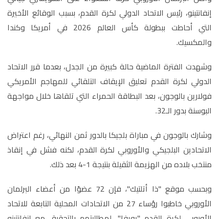
إنفانتينو، رئيس الاتحاد الدولي لكرة القدم، بسبب الوقائع الأخيرة
التي أحاطت ببطولة كأس العالم 2026 في أمريكا وكندا
والمكسيك.
وشهدت الفترة الماضية حالة كبيرة من الجدل، بعدما قرر الاتحاد
الدولي لكرة القدم تعليق الإيقاف التلقائي للمهاجم الأمريكي
فولارين بالوجون، بعد البطاقة الحمراء التي تلقاها خلال مواجهة
البوسنة بدور الـ32.
وشارك بالوجون في مباراة بلجيكا بالدور ثمن النهائي، رغم اعتراض
الاتحادين البلجيكي والأوروبي لكرة القدم، لكنه فشل في إنقاذ
منتخب بلاده من الهزيمة الثقيلة بنتيجة 1-4 بعد ذلك.
وبحسب موقع "ذا أتلتيك"، فإن 72 عضوًا من أعضاء البرلمان
الأوروبي خاطبوا رؤساء 27 من الاتحادات المحلية التابعة للاتحاد
الأوروبي لكرة القدم "يويفا"، لمطالبتهم بالتحقيق مع إنفانتينو