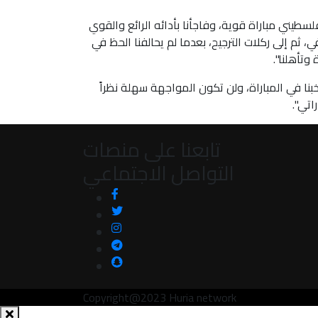
سطيني مباراة قوية، وفاجأنا بأدائه الرائع والقوي
ي، ثم إلى ركلات الترجيح، بعدما لم يحالفنا الحظ في
وتأهلنا".
بنا في المباراة، ولن تكون المواجهة سهلة نظراً
اتي".
تابعنا على منصات
التواصل الاجتماعي
Copyright@2023 Huria network