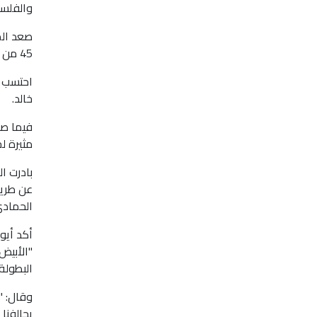
والفلسط
صعد الم
45 من عمر المباراة التي جرت على ملعب نادي ضباط الشرطة بدبي ضمن الدور قبل النهائي للتصفيات المؤهلة للبطولة.
احتسب ح
خالد.
مثيرة لج
عن طريق
الحمادي
أكد أيو
"الأبيض
البطولة.
وقال: "
يحالفنا 