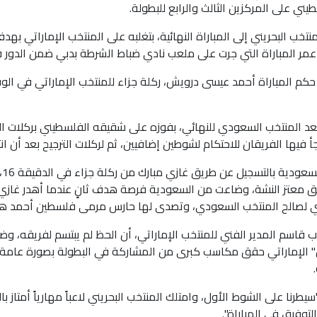
يني على المركزين الثالث والرابع للبطولة.
نتخب البحريني إلى المباراة النهائية، بتغلبه على المنتخب الإماراتي
كم المباراة أحمد عيسى درويش، ركلة جزاء للمنتخب الإماراتي في الو
أ فيها الفريقان للاحتكام لشوطين إضافيين، ثم لركلات الترجيح بعد أن انتهى
 معتز النشة، وضاعت من السعودية فرصة هدف ثانٍ عندما أهدر غازي مب
 لصالح المنتخب السعودي، وتصدى لها حارس مرمى فلسطين أحمد هوج
ب قاسم المدير الفني للمنتخب الإماراتي، أن الحظ لم يبتسم لفريقه، وضاع
" الإماراتي حقق مكاسب كبرى من المشاركة في البطولة بصورة عامة، ب
سيطرنا على الشوط الأول، وامتلك المنتخب البحريني لاعباً مهارياً أمتاز
التوفيق في المباراة".