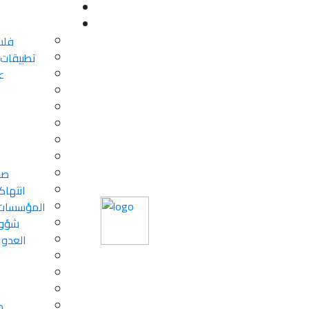
فلس
تطبيقات 
ع
صح
انتهاك
المؤسسات 
شؤون
العدوا
ط