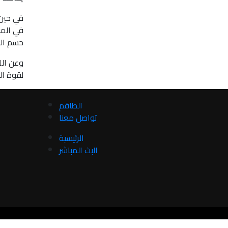
في حين،
في المبا
حسم المب
وعن الل
لقوة ال
الطاقم
تواصل معنا
الرئيسية
البث المباشر