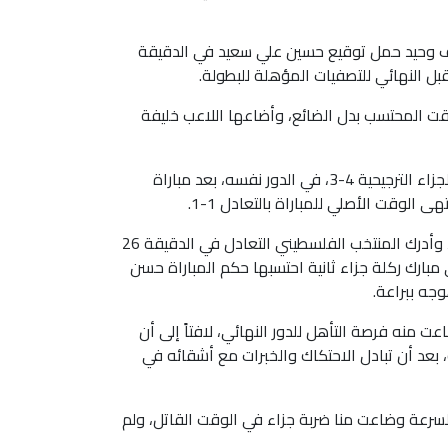
 بهدف وحيد حمل توقيع حسين علي سعيد في الدقيقة
قت المحتسب بدل الضائع، وأضاعها اللاعب خليفة
فيما صعد المنتخب السعودي للنهائي، بفوزه على شقيقه الفلسطيني بركلات الجزاء الترجيحية 4-3، في الدور نفسه، بعد مباراة
 الوقت الأصلي للمباراة بالتعادل 1-1.
بادرت السعودية بالتسجيل عن طريق غازي مبارك من ركلة جزاء في الدقيقة 16، وأدرك المنتخب الفلسطيني التعادل في الدقيقة 26
ارك ركلة جزاء ثانية احتسبها حكم المباراة حسن
ه ببراعة.
ت منه فرصة التأهل للدور النهائي، لافتاً إلى أن
عد أن تبادل الاحتكاك والخبرات مع أشقائه في
 بالسرعة وضاعت منا ضربة جزاء في الوقت القاتل، ولم