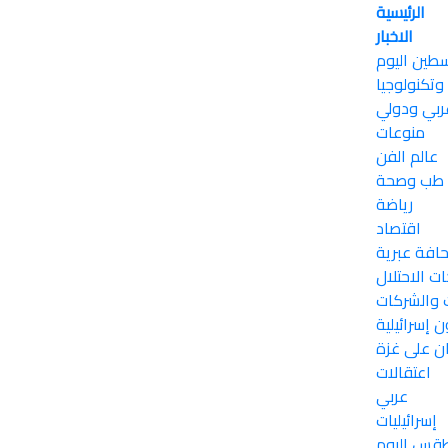
الرئيسية
الاخبار
طين اليوم
وتكنولوجيا
ربي ودولي
منوعات
عالم الفن
طب وصحة
رياضة
اقتصاد
افة عبرية
ات الاحتلال
والشركات
 إسرائيلية
ن على غزة
اعتقالات
عربي
إسرائيليات
قس اليوم