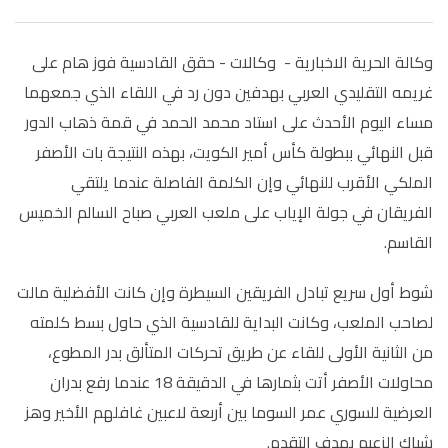
وكالة الحرية الاخبارية - وكالات - حقق القادسية فوز هام على
غريمه التقليدي العربي بهدفين دون رد في اللقاء الذي جمعهما
مساء اليوم الأحدث على استاد محمد الحمد في قمة ذهاب الدور
قبل النهائي ببطولة كأس أمير الكويت، بهذه النتيجة بات الأصفر
الملكي الأقرب للنهائي وإن الكلمة الفاصلة عندما يلتقي
الفريقان في جولة الإياب على ملعب العربي صباح السالم الخميس
القاسم.
شوط أول سريع تبادل الفريقين السيطرة وإن كانت الأفضلية مالت
لصاحب الملعب، وكانت البداية للقادسية الذي حاول بسط كلمته
من الثانية الأولى للقاء عن طريق تحركات المتألق بدر المطوع،
محاولات الأصفر أتت بثمارها في الدقيقة 18 عندما رفع بدران
العرضية للسوري عمر السوما بين أربعة لاعبين غافلهم الأخير وهز
شباك الزعيم بهدف التقدم.