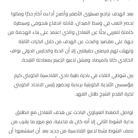
بعد الهدف تراجع مستوى الأصفر وأصبح أداءه أكثر حذرًا ومالوا
لحصر اللعب في وسط الميدان، قابله اندفاع هجومي وسيطرة
كاملة للعربي بحثًا عن التعادل والذي اعتمد على بناء الهجمة من
جهة على مقصيد والبحث عن الهدف من خلال الكرات الثابتة
وتهيئت لهم فرصتين حقيقتين إلا أن الحظ والحارس الدولي نواف
الخالدي كانا بالمرصاد وفشل لاعبو الزعيم بمعادلة النتيجة.
بين شوطي اللقاء في بادرة طيبة نادي القادسية الكويتي كرم
مؤسسين الأندية الكويتية برعاية وحضور رئيس الاتحاد الكويتي
لكرة القدم الشيخ طلال الفهد.
تواصل الضغط العرباوي الباحث عن هدف التعادل مع انطلاق
بداية الشوط الثاني إلا أنه كان بلا فاعلية، مع مرور ما يقرب من
نصف الشوط نشط لاعبو القادسية من جديد بعد أن استشعروا أن