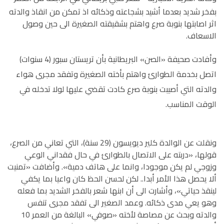
بفخر شديد بعدما أشيد بشجاعته وذكائه اذ تمكن من انقاذ والدته
اثر اصابتها بنوبة صرع واهتم بشقيقته الصغيرة الى حين وصول
الاسعاف.
وأفادت صحيفة «الصن» البريطانية بأن تريستان سبور (4 سنوات)
اتصل بخدمة الطوارئ واهتم بأخته الصغيرة وتفقد مجرى هواء
والدته التي أصيبت بنوبة صرع كادت تقضي عليها لولا تدخله في
الوقت المناسب.
ونقلت عن الوالدة كلير ديويسون (29 سنة)، التي تعاني من الصرع،
قولها، «دربته على الاتصال بالطوارئ في حال فقداني الوعي
وزوجي لم يكن موجودا، وانما على هاتف دمية». وأضافت «تمنيت
ألا يحصل هذا الأمر أبدا.. لكن لحسن الحظ كان واعيا بما يكفي
لينقذ حياتي»، وأشارت الى أن ابنها شعر بالفخر الشديد بما فعله
وهو يعي مدى ذكائه. وعمد الصغير الى تفقد مجرى تنفس
والدته وبحث عن مصاصة لأخته «صوفي» البالغة من العمر 10