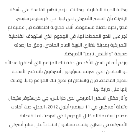
وكالة الحرية الاخبارية -وكالات- يزعم تنظيم القاعدة على شبكة
الإنترنت بأن السفير الأميركي لدى ليبيا، جي كريستوفر ستيفنز،
قضى نحبه بحقنة مسمومة، أثناء محاولة اختطافه في عملية لم
تجر على النحو المخطط لها، في الهجوم الذي استهدف القنصلية
الأميركية بمدينة بنغازي الليبية العام الماضي، وفق ما رصدته
صحيفة "واشنطن تايمز" الأميركية.
ورغم أنه لم يتسن التأكد من دقة تلك المزاعم التي أطلقها عبدالله
ذو البجادين الذي يعرفه مسؤولون أميركيون بأنه خبير الأسلحة
بتنظيم القاعدة، فإن واشنطن لم تطرح تلك المزاعم جانباً، وقالت
إنها على دراية بها.
وأثار مقتل السفير الأميركي لدى طرابلس، جي كريستوفر ستيفنز،
وثلاثة أميركيين في 11 سبتمبر/أيلول 2012، الجدل، حيث أفادت
مصادر ليبية بمقتله خلال الهجوم الذي تعرضت له القنصلية
الأميركية في بنغازي ونفذه مسلحون احتجاجاً على فيلم أميركي