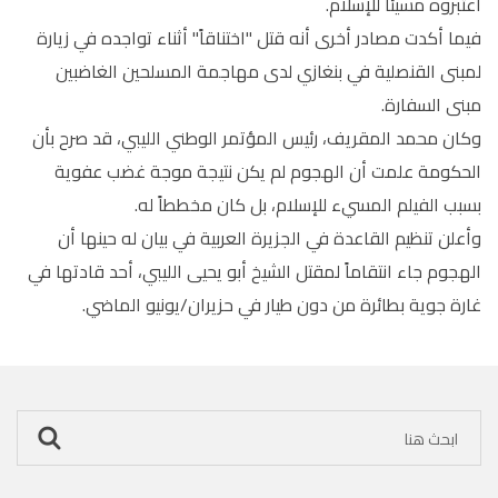
اعتبروه مسيئاً للإسلام.
فيما أكدت مصادر أخرى أنه قتل "اختناقاً" أثناء تواجده في زيارة
لمبنى القنصلية في بنغازي لدى مهاجمة المسلحين الغاضبين
مبنى السفارة.
وكان محمد المقريف، رئيس المؤتمر الوطني الليبي، قد صرح بأن
الحكومة علمت أن الهجوم لم يكن نتيجة موجة غضب عفوية
بسبب الفيلم المسيء للإسلام، بل كان مخططاً له.
وأعلن تنظيم القاعدة في الجزيرة العربية في بيان له حينها أن
الهجوم جاء انتقاماً لمقتل الشيخ أبو يحيى الليبي، أحد قادتها في
غارة جوية بطائرة من دون طيار في حزيران/يونيو الماضي.