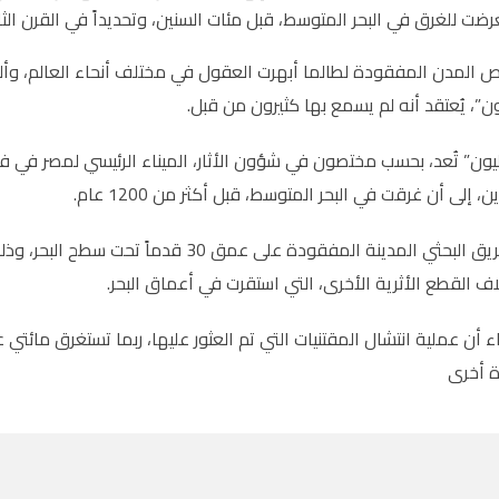
عرضت للغرق في البحر المتوسط، قبل مئات السنين، وتحديداً في القرن الثا
المدن المفقودة لطالما أبهرت العقول في مختلف أنحاء العالم، وألهم
ن”، يُعتقد أنه لم يسمع بها كثيرون من قبل.
ون” تُعد، بحسب مختصون في شؤون الأثار، الميناء الرئيسي لمصر في فتر
ن، إلى أن غرقت في البحر المتوسط، قبل أكثر من 1200 عام.
واكتشف الفريق البحثي المدينة المفقودة عل
اف القطع الأثرية الأخرى، التي استقرت في أعماق البحر.
ء أن عملية انتشال المقتنيات التي تم العثور عليها، ربما تستغرق مائتي
 أخرى