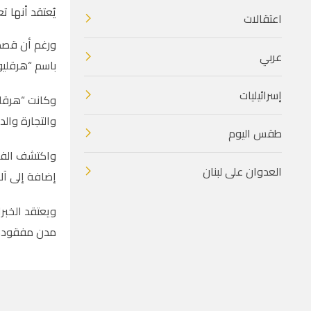
يُعتقد أنها ت
اعتقالات
ورغم أن قصص 
عربي
باسم “هرقليو
إسرائيليات
وكانت “هرقلي
والتجارة والدي
طقس اليوم
العدوان على لبنان
إضافة إلى آل
ويعتقد الخبرا
مدن مفقودة