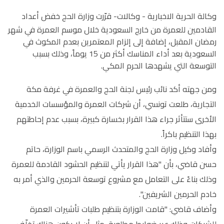
وكالة الحرية الاخبارية -
وكالات- قرّرت وزارة الحج خفض أعداد
القادمين للعمرة من خارج السعودية خلال موسم العمرة في شهر
رمضان المقبل، إضافة إلى إلزام المعتمرين بعدم المكوث في
السعودية بعد أداء المناسك أكثر من 15 يوماً، وذلك بسبب
التوسعة التي يشهدها الحرم المكي.
ومن جهته أكد نائب رئيس لجنة الحج والعمرة في غرفة مكة
التجارية، طلعت تونسي، أن شركات العمرة والمؤسسات الخدمية
الأخرى ستتأثر جراء هذا القرار بخسارة كبيرة، بسبب عدم إحاطتهم
بهذا التنظيم باكراً.
وأفاد وكيل وزارة الحج والمتحدث الرسمي باسم الوزارة، حاتم
حسن قاضي، بأن "هذا القرار يأتي لتنظيم الحشود القادمة للعمرة
وذلك بناءً على التعامل مع مشروع توسعة الحرمين والذي أمر به
خادم الحرمين الشريفين".
وأضاف قاضي: "قامت الوزارة بتنظيم طلبات تأشيرات العمرة
للشركات وذلك عبر ضوابط مطلوبة، مثل أن لا يكون هناك تخلّف