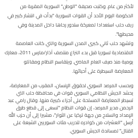
لأكثر من عام. وكتبت صحيفة "الوطن" السورية المقربة من
الحكومة اليوم الأحد أن القوات السورية "بدأت في انتشار كبير في
ريف حلب استعدادا لمعركة ستدور رحاها داخل المدينة وفي
محيطها".
وتشهد حلب ثاني كبرى المدن السورية والتي كانت العاصمة
الاقتصادية لسوريا قبل بدء النزاع منتصف آذار/مارس 2011، معارك
يومية منذ صيف العام الماضي. ويتقاسم النظام ومقاتلو
المعارضة السيطرة على أحيائها.
وبحسب المرصد السوري لحقوق الإنسان، المقرب من المعارضة،
يحشد الجيش النظامي السوري قوات في محافظة حلب التي
تسيطر المعارضة المسلحة على أجزاء كبيرة منها. وقال رامي عبد
الرحمن مدير المرصد، إن قوات النظام "تسعى إلى قطع طرق
الإمداد والسلاح من جهة تركيا عن الثوار"، مشيرا إلى أن حزب الله
أرسل "العشرات من كوادره لتدريب مئات السوريين الشيعة على
القتال" لمساندة الجيش السوري.