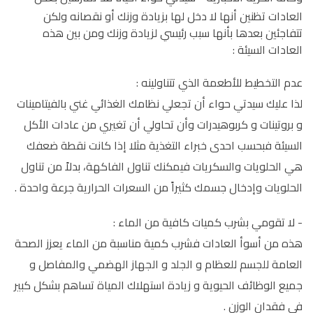
العادات تظنين أنها لا دخل لها بزيادة وزنك أو نقصانه ولكن
تتفاجئين بعدها بأنها سبب رئيسي لزيادة وزنك ومن بين هذه
العادات السيئة :
عدم التخطيط للأطعمة الذي تتناولينه :
لذا عليك سيدتي حواء أن تجعلي نظامك الغذائي غني بالفيتامينات
و بروتينات و كربوهيدرات وأن تحاولي أن تغيري من عادات الأكل
السيئة فبحسب احدى خبراء التغذية مثلا إذا كانت نقطة ضعفك
هي الحلويات والسكريات فيمكنك تناول الفاكهة، بدلاً من تناول
الحلويات وإدخال جسمك كثيراً من السعرات الحرارية جرعة واحدة .
- لا تقومي بشرب كميات كافية من الماء :
هذه من أسوأ العادات فشرب كمية مناسبة من الماء يعزز الصحة
العامة للجسم للعظام و الجلد و الجهاز الهضمي والمفاصل و
جميع الوظائف الحيوية و زيادة استهلاك المياة تساهم بشكل كبير
في فقدان الوزن .