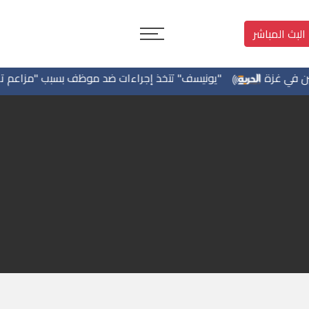
البث المباشر
ي غزة
"يونيسف" تتخذ إجراءات ضد موظف بسبب "مزاعم تجسس"