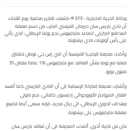
وكالة الحرية الاخبارية -EFE ©-
كشفت تقارير صحفية يوم الثلاثاء
أن نادي باريس سان جيرمان الفرنسي اقترب من حسم صفقة
المدافع البرازيلي الصاعد ماركينيوس نجم روما الإيطالي، الذي يأتي
على رأس أولويات نادي برشلونة.
وأكدت صحيفة (ليكيب) الفرنسية أن البي إس جي توصل لاتفاق
فعليا مع روما بشأن التعاقد مع ماركينيوس (19 عاما) مقابل 35
مليون يورو.
وأشارت صحيفة (ماركا) الإسبانية الى أن النادي الباريسي كما أفسد
انتقال المهاجم الأوروجوائي إدينسون كافاني، نجم نابولي
وهداف الدوري الإيطالي، الى ريال مدريد، فإنه يسعى أيضا لتضييع
صفقة ماركينيوس على برشلونة.
لكن من ناحية أخرى، ألمحت الصحيفة الى أن تعاقد باريس سان