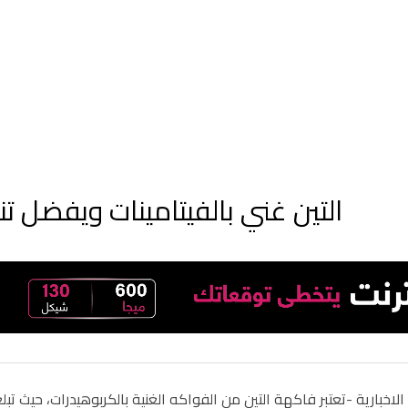
التين غني بالفيتامينات ويفضل تن
لاخبارية -