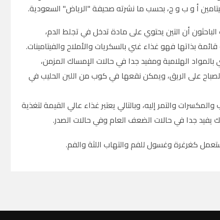
امين أ و ب و ج، بحسب ما نشرته صحيفة "الرياض" السعودية.
لباحثون أن التين يحتوي على مادة تدخل في تجلط الدم،
قائمة بذاتها فهو غذاء غني بالسكريات والأملاح والفيتامينات.
بالمواد الهلامية ومفيد جدا في حالات الإمساك المزمن،
الصباح على الريق، ويمكن نقعها في كوب من اللبن الحليب في
لمكسرات والتمر إليه، وبالتالي يعتبر غذاء عالي القيمة لتغذية
لك يفيد جدا في حالات الضعف العام وفي حالات الصدر.
يستعمل كغرغرة وغسول للفم والتهاب اللثة والفم.