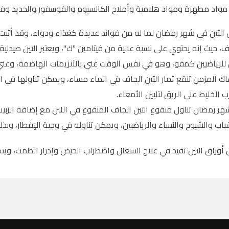
واد مطهرة ومواد هلامية وأملاح الكالسيوم والفوسفور والحديد وفيت
التين في شهر رمضان لما له من فوائد عديدة كغذاء ودواء، وقد أثبت ا
، حيث إنه يحتوي على نسبة عالية من فيتامين "ك"، ويعتبر التين صيدلية 
 للرياضيين كمقو، وهو في نفس الوقت غني بالأنزيمات الهاضمة، وغني 
اك المزمن تنقع ثمار التين الجاف في الماء مساء، ويمكن تناولها في 
ب الخليط على الريق لتليين الأمعاء.
 رمضان تناول منقوع التين الجاف المنقوع في اللبن مع إضافة الزبيب وا
باب والشيوخ والنساء والرياضيين، ويمكن تناوله في وجبة الإفطار، وبذ
أن أوراق التين تفيد في علاج السعال واضطراب الحيض وإدرار الطمث، و