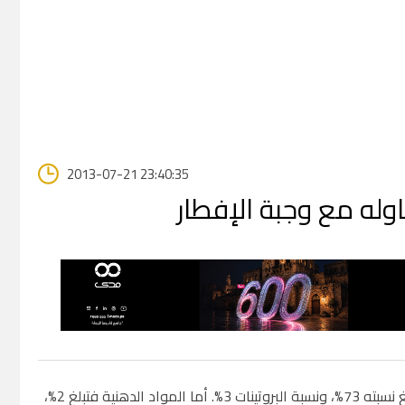
2013-07-21 23:40:35
اوله مع وجبة الإفطار
تعتبر فاكهة التين من الفواكه الغنية بالكربوهيدرات، حيث تبلغ نسبته 73%، ونسبة البروتينات 3%. أما المواد الدهنية فتبلغ 2%،