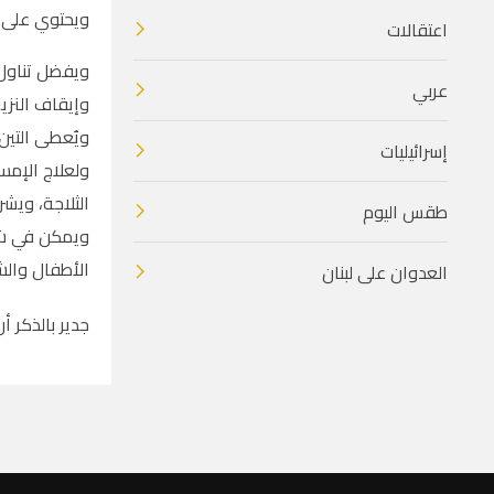
ويحتوي على م
اعتقالات
ويفضل تناول 
عربي
وإيقاف النزيف
ويُعطى التين
إسرائيليات
ولعلاج الإمس
الثلاجة، ويشر
طقس اليوم
ويمكن في شهر
الأطفال والش
العدوان على لبنان
جدير بالذكر 