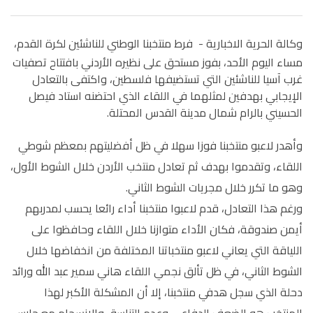
وكالة الحرية الاخبارية -
فرط منتخبنا الوطني للناشئين لكرة القدم،
مساء اليوم الأحد، بفوز مستحق على نظيره الأردني بافتتاح تصفيات
غرب آسيا للناشئين التي تستضيفها فلسطين، واكتفى بالتعادل
الإيجابي بهدفين لمثلهما في اللقاء الذي احتضنه استاد فيصل
الحسيني بالرام شمال مدينة القدس المحتلة.
وأهدر لاعبو منتخبنا فوزا سهلا في ظل أفضليتهم بمعظم شوطي
اللقاء، وتقدموا بهدف ثم تعادل منتخب الأردن خلال الشوط الأول،
وهو ما تكرر خلال مجريات الشوط الثاني.
ورغم هذا التعادل، قدم لاعبوا منتخبنا أداء رائعا يحسب لمدربهم
أيمن صندوقة، فكان الأداء متوازنا خلال اللقاء وحافظوا على
اللياقة التي يعاني لاعبو منتخباتنا المختلفة من انخفاضها خلال
الشوط الثاني، في ظل تألق نجمي اللقاء هاني سمير عبد الله ورائد
دحلة الذي سجل هدفي منتخبنا، إلا أن المشكلة الأكبر لهذا
المنتخب هو الضعف الدفاعي وعدم التناسق والانسجام مع حارس