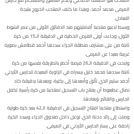
المرمى محمد أحمد، وهذا ما كلف المنتخب الخروج بنتيجة
التعادل.
وبسط لاعبو منتخبنا أفضليتهم منذ الدقائق الأولى من عمر الشوط
الأول، وجاءت أولى الفرص الخطرة في الدقيقة الـ15 من كرة
ثابتة من على مشارف منطقة الجزاء سددها أحمد قطامش بصورة
غريبة بعيدا عن المرمى.
ولاحت في الدقيقة الـ26 فرصة أخطر بالطريقة نفسها من كرة
ثابتة سددها محمد خليل بيسراه في الزاوية البعيدة للحارس الأردني
أحمد سليم الذي تألق وأبعدها إلى ركنية، وبعدها بدقيقة كاد
نضال عطعوط أن يفتتح باب التسجيل لمنتخبنا من كرة رأسية تكفل
الحارس والقائم بإبعادها.
واستطاع منتخبنا افتتاح التسجيل في الدقيقة الـ42 بعد كرة طولية
وصلت إلى رائد دحلة الذي توغل داخل صندوق الجزاء وسدد الكرة
زاحفة على يسار الحارس الأردني في المرمى.