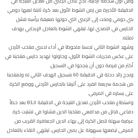
ومن أول هجمة أردنية، نجح عادل الزعبي من تعديل النتيجة في
الدقيقة الأخيرة من زمن الشوط الأول بعد كرة ثابتة لعبها دومي
بني دومي وصلت إلى الزعبي التي حولها ضعيفة برأسه فشل
الحارس في التصدي لها، لينتهي الشوط بالعاجل الإيجابي بهدف
لمثله.
وشهد الشوط الثاني تحسنا ملحوظا في أداء لاعبي منتخب الأردن
على عكس مجريات الشوط الأول، وحاولوا تهديد حارس منتخبنا في
أكثر من فرصة دون أن ينجحوا في التسجيل.
ونجح رائد دحلة في الدقيقة 60 بتسجيل الهدف الثاني له ولمنتخبنا
من هجمة سريعة انفرد على أثرها بالحارس الأردني ووضع الكرة
على يساره في المرمى.
واستطاع منتخب الأردن تعديل النتيجة في الدقيقة الـ83 بعد خطأ
دفاعي قاتل من مدافعي منتخبنا الذين فشلوا في تشتيت كرة
عرضية سهلة لتصل الكرة إلى بهاء الدين الجعافرة القريب من
المرمى ليضعها بسهولة عل يمين الحارس، لينتهي اللقاء بالتعادل