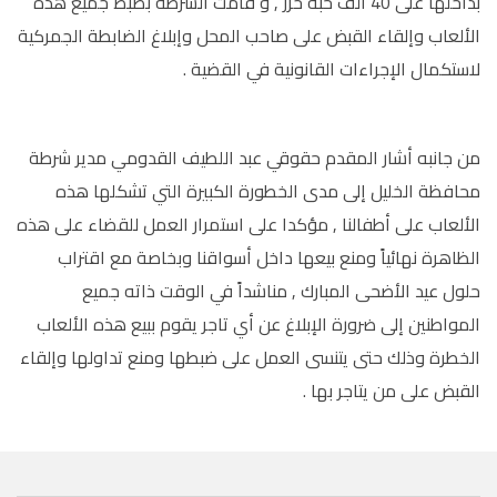
بداخلها على 40 ألف حبة خرز , و قامت الشرطة بضبط جميع هذه
الألعاب وإلقاء القبض على صاحب المحل وإبلاغ الضابطة الجمركية
لاستكمال الإجراءات القانونية في القضية .
من جانبه أشار المقدم حقوقي عبد اللطيف القدومي مدير شرطة
محافظة الخليل إلى مدى الخطورة الكبيرة التي تشكلها هذه
الألعاب على أطفالنا , مؤكدا على استمرار العمل للقضاء على هذه
الظاهرة نهائياً ومنع بيعها داخل أسواقنا وبخاصة مع اقتراب
حلول عيد الأضحى المبارك , مناشداً في الوقت ذاته جميع
المواطنين إلى ضرورة الإبلاغ عن أي تاجر يقوم ببيع هذه الألعاب
الخطرة وذلك حتى يتنسى العمل على ضبطها ومنع تداولها وإلقاء
القبض على من يتاجر بها .