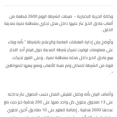
وكالة الحرية الاخبارية -
ضبطت الشرطة اليوم 2600 قطعة من
ألعاب بنادق الخرز عثر عليها داخل محل تجاري بمنطقة نمرة بمدينة
الخليل .
وأوضح بيان إدارة العلاقات العامة والإعلام بالشرطة ” بأنه وبناء
على معلومات توفرت لمركز شرطة المدينة حول قيام أحد التجار
ببيع بنادق الخرز داخل محله بمنطقة نمرة , وعلى الفور تحركت
قوة من الشرطة للمكان وتم ضبط الألعاب ومنع بيعها للمواطنين
” .
وأضاف البيان بأنه وخلال تفتيش المحل حسب الاصول عثر بداخله
على 13 صندوق يحتوي كل واحد منها على 200 بندقية خرز حيث بلغ
عددها 2600 بندقية , إضافة للعثور على 10 صناديق أخرى تحتوي