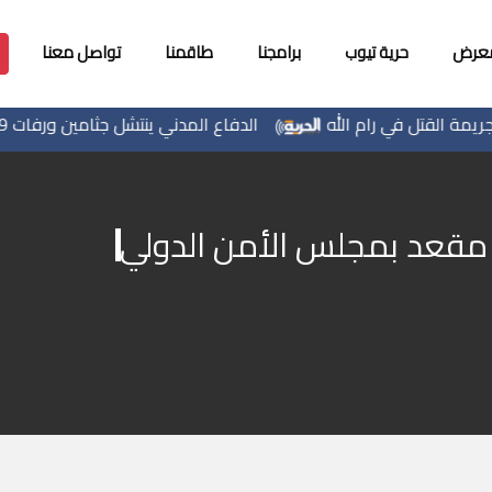
معرض
حرية تيوب
برامجنا
طاقمنا
تواصل معنا
القتل في رام الله
الدفاع المدني ينتشل جثامين ورفات 19 شهيداً من تحت أنقاض منزل لعائلة كرم في تل الهوا ويواصل البحث عن مفقودين
ى مقعد بمجلس الأمن الدولي