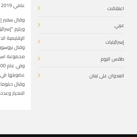
عامي 2019 و2020. لكن دبلوماسين في الأمم المتحدة ششكوا بفوز الدولة اليهودية بمقعد في المجلس.
اعتقالات
وقال سفير إس
عربي
الإقليمية ال
إسرائيليات
وقال بروسور،
مجموعة اسيا 
طقس اليوم
عضويتها في 
العدوان على لبنان
وقال دبلوماس
الانحياز وعددها 120 دولة تتبنى مواقف إما فاترة او معادية صراحة