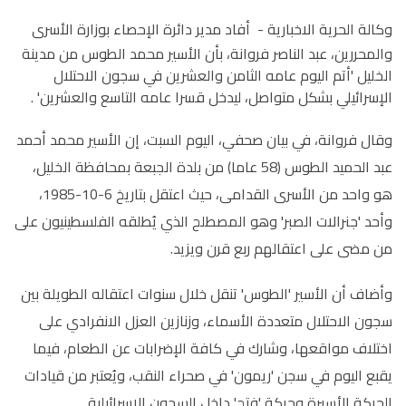
وكالة الحرية الاخبارية -
أفاد مدير دائرة الإحصاء بوزارة الأسرى
والمحررين، عبد الناصر فروانة، بأن الأسير محمد الطوس من مدينة
الخليل 'أتم اليوم عامه الثامن والعشرين في سجون الاحتلال
الإسرائيلي بشكل متواصل، ليدخل قسرا عامه التاسع والعشرين' .
وقال فروانة، في بيان صحفي، اليوم السبت، إن الأسير محمد أحمد
عبد الحميد الطوس (58 عاما) من بلدة الجبعة بمحافظة الخليل،
هو واحد من الأسرى القدامى، حيث اعتقل بتاريخ 6-10-1985،
وأحد 'جنرالات الصبر' وهو المصطلح الذي يُطلقه الفلسطينيون على
من مضى على اعتقالهم ربع قرن ويزيد.
وأضاف أن الأسير 'الطوس' تنقل خلال سنوات اعتقاله الطويلة بين
سجون الاحتلال متعددة الأسماء، وزنازين العزل الانفرادي على
اختلاف مواقعها، وشارك في كافة الإضرابات عن الطعام، فيما
يقبع اليوم في سجن 'ريمون' في صحراء النقب، ويُعتبر من قيادات
الحركة الأسيرة وحركة 'فتح' داخل السجون الإسرائيلية.