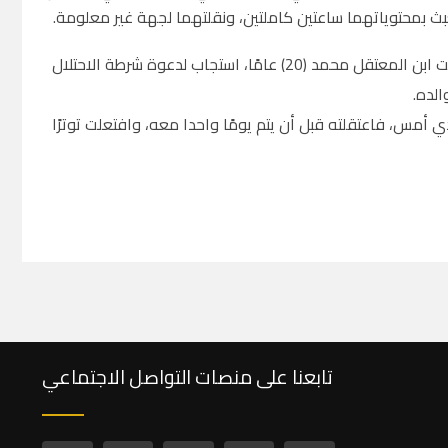
بث بمحتوياتهما ساعتين كاملتين، ونقلتهما لجهة غير معلومة.
وقال شوكت الزرو –أحد أفراد العائلة- في حديث لإذاعة منبر الحرية، إن ابن عمه رأفت ابن المعتقل محمد (20) عامًا، استجاب لدعوة شرطة الاحتلال
لده.
مس، فاعتقلته قبل أن يتم يومًا واحدا معه، وافتعلت توترًا
تابعنا على منصات التواصل الاجتماعي