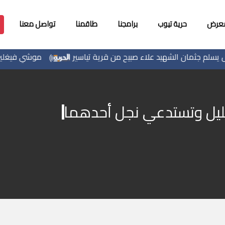
معرض
حرية تيوب
برامجنا
طاقمنا
تواصل معنا
لم جثمان الشهيد علاء صبيح من قرية تياسير
موشي فيغلين: إم
خليل وتستدعي نجل أحدهما