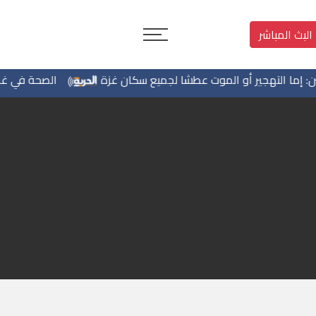
البث المباشر
ا التهجير أو الموت عطشا لجميع سكان غزة
الصحة في غزة: أكثر من 58 ألف إصابة بجدري الماء منذ بداية 6