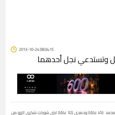
2013-10-24 08:04:15
ليل وتستدعي نجل أحدهما
هبة عابد - اعتقلت قوات الاحتلال فجر الخميس، الشقيقين محمد (45 عامًا) وحمدي (32 عامًا) ابني شوكت شكري الزرو من