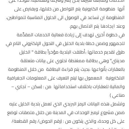
أنها منظومة الكترونية يتم التواصل من خلالها، ويفترض على
المنظومة ان تساعد في الوصول الى الحلول المناسبة للمواطنين،
وعند ايجادها يتم الاتصال بهم.
في خطوة أخرى تهدف إلى زيادة فعالية الخدمات المقدَّمة
للجمهور وضمن خطة بلدية الخليل في التحول الإلكتروني التام في
طرق تقديم خدماتها ،أطلقت البلدية مؤخراً بطاقة " الخليل
مدينتي" وهي بطاقة ممغنطة تحتوي على بيانات متعلقة
بالعقارات بأنواعها ،بحيث يتم قراءة البطاقة من خلال المنظومة
الالكترونية المعمول بها ليتم التعرف على المعلومات الجغرافية
والمالية للعقارات باختلاف استخداماتها من : (سكن – تجاري –
صناعي )
وتشمل هذه البيانات الرمز البريدي الذي تعمل بلدية الخليل عليه
ضمن مشروع ترميز الوحدات في المدينة من خلال ملصقات توضع
على كل وحدة، والذي يتكون من : (رقم الحوض/ رقم القطعة/