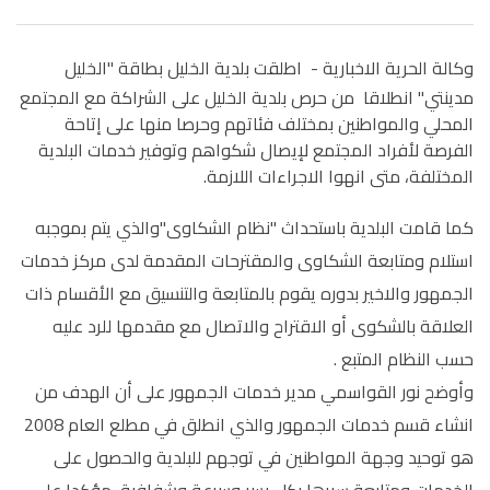
وكالة الحرية الاخبارية -
اطلقت بلدية الخليل بطاقة "الخليل
مدينتي" انطلاقا من حرص بلدية الخليل على الشراكة مع المجتمع
المحلي والمواطنين بمختلف فئاتهم وحرصا منها على إتاحة
الفرصة لأفراد المجتمع لإيصال شكواهم وتوفير خدمات البلدية
المختلفة، متى انهوا الاجراءات اللازمة.
كما قامت البلدية باستحداث "نظام الشكاوى"والذي يتم بموجبه
استلام ومتابعة الشكاوى والمقترحات المقدمة لدى مركز خدمات
الجمهور والاخير بدوره يقوم بالمتابعة والتنسيق مع الأقسام ذات
العلاقة بالشكوى أو الاقتراح والاتصال مع مقدمها للرد عليه
حسب النظام المتبع .
وأوضح نور القواسمي مدير خدمات الجمهور على أن الهدف من
انشاء قسم خدمات الجمهور والذي انطلق في مطلع العام 2008
هو توحيد وجهة المواطنين في توجهم للبلدية والحصول على
الخدمات ومتابعة سيرها بكل يسر وسرعة وشفافية، مؤكدا على