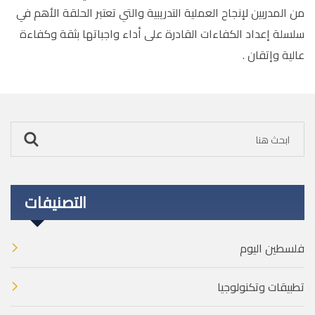
ﻣﻦ اﻟﻤﺪرﺑﯿﻦ ﻹﻧﺠﺎح اﻟﻌﻤﻠﯿﺔ اﻟﺘﺪرﻳﺒﯿﺔ واﻟﺘﻲ ﺗﻌﺘﺒﺮ اﻟﺤﻠﻘﺔ اﻷهم ﻓﻲ
ﺳﻠﺴﻠﺔ إﻋﺪاد اﻟﻜﻔﺎءات اﻟﻘﺎدرة ﻋﻠﻰ أداء واﺟﺒﺎتها ﺑﺜﻘﺔ وﻛﻔﺎءة
ﻋﺎﻟﯿﺔ وإﺗﻘﺎن .
التصنيفات
فلسطين اليوم
تطبيقات وتكنولوجيا