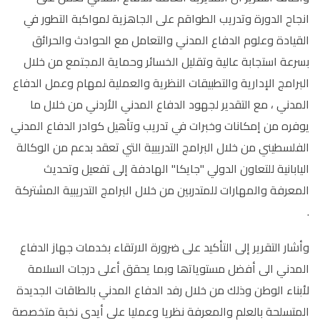
انجاح الدورة وتدريب الطواقم على الجاهزية لمواكبة التطور في
القيادة وعلوم الدفاع المدني والتعامل مع الحوادث والحرائق
بسرعة استجابة عالية وتقليل الخسائر وحماية المجتمع من خلال
البرامج الإدارية والتطبيقات النظرية والعملية لمهام وعمل الدفاع
المدني ، مع التقدير لجهود الدفاع المدني الأردني من خلال ما
يوفره من إمكانات وخبرات في تدريب وتأهيل كوادر الدفاع المدني
الفلسطيني من خلال البرامج التدريبية التي تعقد بدعم من الوكالة
اليابانية للتعاون الدولي "جايكا" الهادفة إلى تفعيل وتحديث
المعرفة والمهارات للمتدربين من خلال البرامج التدريبية المشتركة
.
وأشار التقرير إلى التأكيد ﻋﻠﻰ ﺿﺮورة اﻻرﺗﻘﺎء ﺑﺨﺪﻣﺎت جهاز اﻟﺪﻓﺎع
اﻟﻤﺪﻧﻲ اﻟﻰ أﻓﻀﻞ ﻣﺴﺘﻮﻳﺎﺗها وﺑﻤﺎ ﻳﺤﻘﻖ أﻋﻠﻰ درﺟﺎت اﻟﺴﻼﻣﺔ
ﻷﺑﻨﺎء اﻟﻮطﻦ وذﻟﻚ ﻣﻦ ﺧﻼل رﻓﺪ الدفاع المدني ﺑﺎﻟﻄﺎﻗﺎت اﻟﺠﺪﻳﺪة
اﻟﻤﺘﺴﻠﺤﺔ ﺑﺎﻟﻌﻠﻢ واﻟﻤﻌﺮﻓﺔ ﻧﻈﺮﻳﺎ وﻋﻤﻠﯿﺎ ﻋﻠﻰ أﻳﺪي ﻧﺨﺒﺔ ﻣﺘﺨﺼﺼﺔ