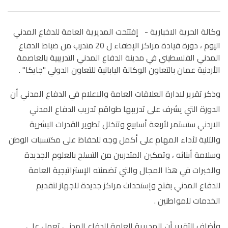
وكالة الحرية الاخبارية -
إفتتحت المديرية العامة للدفاع المدني
اليوم ، دورة قيادة مراكز الإطفاء ل 20 متدرب من ضباط الدفاع
المدني الفلسطيني في مدينة الدفاع المدني التدريبية بالعاصمة
الأردنية عمان بالتعاون الوكالة اليابانية للتعاون الدولي "جايكا" .
وذكر تقرير لادارة العلاقات العامة والاعلام في الدفاع المدني أن
الدورة التي يشرف على تدريبها طواقم تدريب الدفاع المدني
الاردني ستستمر لأربعة أسابيع وتتخلل تطوير القدرات البشرية
والآلية لأداء المهام على أكمل وجه للحفاظ على مكتسبات الوطن
وسلامة أبنائه ، وتمكين المتدربين من التسلح بالعلوم الجديدة
والخبرات في هذا المجال والتي تضمنته الإستراتيجية العامة
للدفاع المدني بفتح وإستحداث مراكز جديدة للجهاز لتقديم
الخدمات للمواطنين .
وأضاف التقرير أن المديرية العامة للدفاع المدني تعمل على