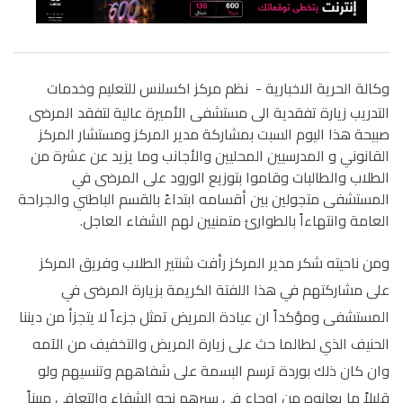
وكالة الحرية الاخبارية -
نظم مركز اكسلنس للتعليم وخدمات
التدريب زيارة تفقدية الى مستشفى الأميرة عالية لتفقد المرضى
صبيحة هذا اليوم السبت بمشاركة مدير المركز ومستشار المركز
القانوني و المدرسيين المحليين والأجانب وما يزيد عن عشرة من
الطلاب والطالبات وقاموا بتوزيع الورود على المرضى في
المستشفى متجولين بين أقسامه ابتداءً بالقسم الباطني والجراحة
العامة وانتهاءاً بالطوارئ متمنيين لهم الشفاء العاجل.
ومن ناحيته شكر مدير المركز رأفت شنتير الطلاب وفريق المركز
على مشاركتهم في هذا اللفتة الكريمة بزيارة المرضى في
المستشفى ومؤكداً ان عيادة المريض تمثل جزءاً لا يتجزأ من ديننا
الحنيف الذي لطالما حث على زيارة المريض والتخفيف من الآمه
وان كان ذلك بوردة ترسم البسمة على شفاههم وتنسيهم ولو
قليلاً ما يعانوه من اوجاع في سيرهم نحو الشفاء والتعافي مبيناً