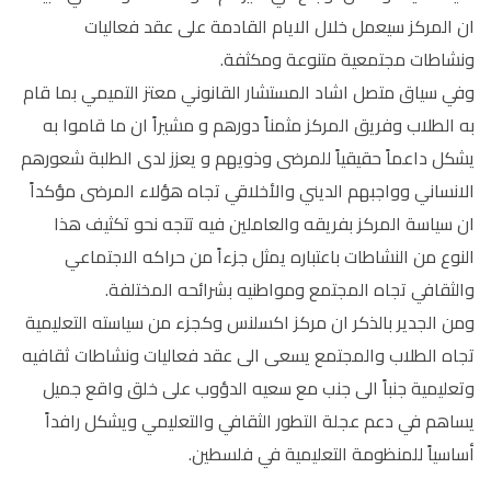
ان المركز سيعمل خلال الايام القادمة على عقد فعاليات
ونشاطات مجتمعية متنوعة ومكثفة.
وفي سياق متصل اشاد المستشار القانوني معتز التميمي بما قام
به الطلاب وفريق المركز مثمناً دورهم و مشيراً ان ما قاموا به
يشكل داعماً حقيقياً للمرضى وذويهم و يعزز لدى الطلبة شعورهم
الانساني وواجبهم الديني والأخلاقي تجاه هؤلاء المرضى مؤكداً
ان سياسة المركز بفريقه والعاملين فيه تتجه نحو تكثيف هذا
النوع من النشاطات باعتباره يمثل جزءاً من حراكه الاجتماعي
والثقافي تجاه المجتمع ومواطنيه بشرائحه المختلفة.
ومن الجدير بالذكر ان مركز اكسلنس وكجزء من سياسته التعليمية
تجاه الطلاب والمجتمع يسعى الى عقد فعاليات ونشاطات ثقافيه
وتعليمية جنباً الى جنب مع سعيه الدؤوب على خلق واقع جميل
يساهم في دعم عجلة التطور الثقافي والتعليمي ويشكل رافداً
أساسياً للمنظومة التعليمية في فلسطين.