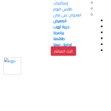
إسرائيليات
طقس اليوم
العدوان على لبنان
المعرض
حرية تيوب
برامجنا
طاقمنا
تواصل معنا
البث المباشر
مجموعة كشافة ابناء 
الياسر تلبي نداء التطوع 
بزراعة الاشجار