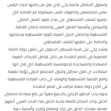
واستهل الاحتفال بكلمة زكي الذي نقل من خلالها تحيات الرئيس
عباس للمجتمعين والضيوف العرب مستعرضا ابرز القضايا التي
عاشها الشعب الفلسطيني على مدار عقود العمل النضالي
والسياسي وأهمية العمق العربي وتضامنه للصالح القضية
الفلسطينية واحتضان الدول العربية للثورة الفلسطينية وحمايتها
والحافظ على تمثيلها للشعب الفلسطيني .
وشدد زكي على قدرة فلسطين الحصول على تمثيل دولة كاملة
العضوية في الامم المتحدة من خلال تواصل التحركات العربية
المساندة والمساعدة للدبلوماسية الفلسطينية التي قال انها
استطاعت ان تعزل اسرائيل وتحول المجتمع الدولي لرؤية حقيقة
واقع القضية الفلسطينية والوقف الى جانب القيادة الفلسطينية
في انتزاع دولة بصفة مراقب في الامم المتحدة
بدوره رحب الدكتور الزعتري بالجميع معرباً عن بالغ سعادته لاحتضان
الخليل واحد المراكز التابعة لبلدية الخليل هذا الحدث العربي آلمهم
مفصلا مقدرات الخليل من تراث ومعالم وتاريخ وأهمية دينية