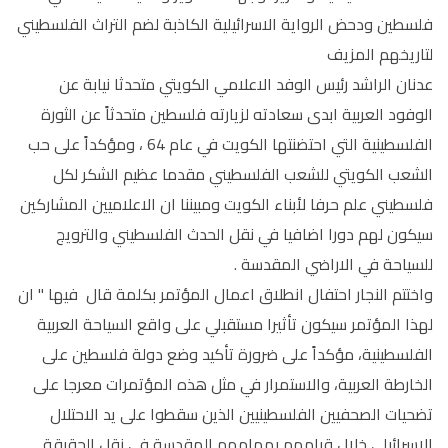
فلسطين ودحض الرواية الاسرائيلية الكاذبة لضم التراث الفلسطيني
لتاريخهم المزيف
عدنان الراشد رئيس الوفد الاعلامي الكويتي متحدثا نيابة عن
الوفود العربية ابدى سعادته لزيارته فلسطين متحدثاً عن الثورة
الفلسطينية التي احتضنتها الكويت في عام 64 ، ومؤكداً على حب
الشعب الكويتي للشعب الفلسطيني مقدما عظيم الشكر لكل
فلسطيني علم حرفا لأبناء الكويت ومبيننا ان الاعلاميين المشاركين
سيكون لهم دورا اضافيا في نقل الحدث الفلسطيني والترويج
للسياحة في الاراضي المقدسة .
واختتم النجار احتفال انطلاق اعمال المؤتمر بكلمة قال فيها " ان
لهذا المؤتمر سيكون تأثيرا مستقبلي على واقع السياحة العربية
الفلسطينية، مؤكداً على ضرورة تأكيد وضع دولة فلسطين على
الخارطة العربية، والاستمرار في مثل هذه المؤتمرات معرجا على
تضحيات الصحفيين الفلسطينيين الذين سقطوا على يد الاحتلال
الاسرائيلي خلال قيامهم بمهامهم المقدسة في نقل الحقيقة