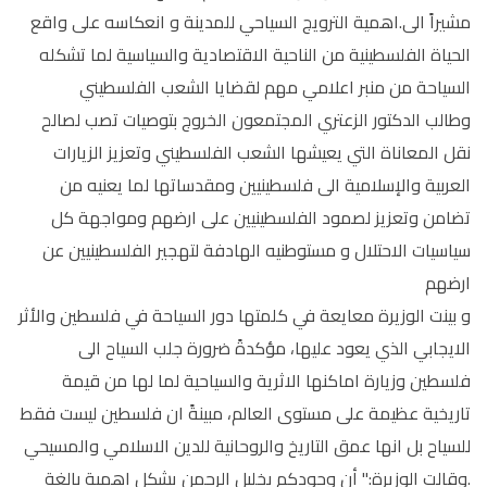
مشيراً الى.اهمية الترويج السياحي للمدينة و انعكاسه على واقع
الحياة الفلسطينية من الناحية الاقتصادية والسياسية لما تشكله
السياحة من منبر اعلامي مهم لقضايا الشعب الفلسطيني
وطالب الدكتور الزعتري المجتمعون الخروج بتوصيات تصب لصالح
نقل المعاناة التي يعيشها الشعب الفلسطيني وتعزيز الزيارات
العربية والإسلامية الى فلسطينيين ومقدساتها لما يعنيه من
تضامن وتعزيز لصمود الفلسطينيين على ارضهم ومواجهة كل
سياسيات الاحتلال و مستوطنيه الهادفة لتهجير الفلسطينيين عن
ارضهم
و بينت الوزيرة معايعة في كلمتها دور السياحة في فلسطين والأثر
الايجابي الذي يعود عليها، مؤكدةً ضرورة جلب السياح الى
فلسطين وزيارة اماكنها الاثرية والسياحية لما لها من قيمة
تاريخية عظيمة على مستوى العالم، مبينةً ان فلسطين ليست فقط
للسياح بل انها عمق التاريخ والروحانية للدين الاسلامي والمسيحي
.وقالت الوزيرة:" أن وجودكم بخليل الرحمن يشكل اهمية بالغة