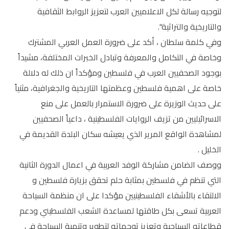
لتوجيه رسالة لكل الاعلاميين العرب لتعزيز الروابط الثقافية
والتاريخية والتراثية".
وفي كلمة سلطان ، أكد على ضرورة العمل العربي المشترك
وخاصة في التكامل والمعرفة وتبادل الخبرات المختلفة، مشيداً
بوجود الصحفيين العرب في فلسطين ومؤكداً ان ذلك له دلالة
خاصة على اهمية فلسطين وعظمتها التاريخية والجغرافية، مثنياً
على حديث الوزيرة على ضرورة الاستمرار بالعمل على منع
الاسرائيليين من تزيف الروايات الفلسطينية ، داعياً الصحفيين
لمشاهدة الواقع المرير الذي يعيشه سكان البلدة القديمة في
الخليل .
ووصف الضامن مشاركة الوفد العربية في اعمال الدورة الثانية
التي تنظم في فلسطين بمثابة حلم تحقق بزيارة فلسطين و
الالتقاء بالأشقاء الفلسطينيين مؤكدا على ان منظمة السياحة
العربية تسعى بكل طاقتها لمساعدة الشعب الفلسطيني ودعم
قطاعاته السياحية وتعزيز توجهاته لتطوير وتنمية السياحة في