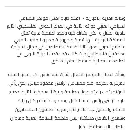
وكالة الحرية الاخبارية -
افتتح صباح امس مؤتمر الاعلامي
السياحي العربي دورته الثانية في المركز الكوري الفلسطيني التابع
لبلدية الخليل و الذي يشارك فيه وفود اعلامية عربية تمثل
المملكة الاردنية الهاشمية و جهورية مصر و المغرب العربي
والخليج العربي وموريتانيا اضافة لاختصاصين في مجال السياحة
وصحفيين فلسطينيين حيث كانت قد عقدت الدورة الاولى في
العاصمة العمانية مسقط العام الماضي
وبدأت اعمال المؤتمر باحتفال شارك فيه عباس زكي عضو اللجنة
المركزية للحركة فتح ممثلا عن الرئيس محمود عباس الذي يأتي
المؤتمر تحت راعيته ورولا معايعة وزيرة السياحة والآثار والدكتور
داود الزعتري رئيس بلدية الخليل ومحمود خليفة وكيل وزارة
الاعلام والدكتور عبد الناصر النجار نقيب الصحفيين الفلسطينيين
وسعدي الضامن مستشار رئيس منظمة السياحة العربية ومروان
سلطان نائب محافظ الخليل