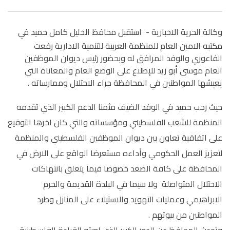
وكالة الحرية الاخبارية -
استقبل محافظ الخليل كامل حميد في
مكتبه الامين العام للمنظمة العربية للتنمية الادارية رفعت
الفاعوري والوفد المرافق له وبحضور رئيس ديوان الموظفين
العام موسى أبو زيد للإطلاع على الوضع العام والمعاناة التي
يعيشها المواطنين في المحافظة جراء الاحتلال وممارساته .
حيث رحب حميد في الوفد الضيف مثمنا الدعم الكبير الذي تقدمه
المنظمة للشعب الفلسطيني ومؤسساته والتي كان اخرها التوقيع
على اتفاقية تعاون بين ديوان الموظفين الفلسطيني والمنظمة
لتعزيز العمل الحكومي وأداءه مستعرضا الواقع على الارض في
المحافظة على كافة الصعد خصوصا فيما يتعلق بانتهاكات
الاحتلال المتواصلة ولا سيما في البلدة القديمة والحرم
الابراهيمي وعمليات التهويد والاستيلاء على المنازل وطرد
المواطنين من بيوتهم .
وتحدث المحافظ عن الدور الكبير الذي لعبته القيادة الفلسطينية