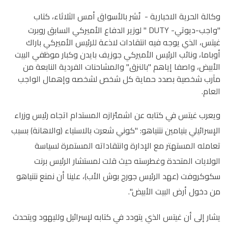
وكالة الحرية الاخبارية -
نُشر بالأسواق أمس الثلاثاء، كتاب
"واجب-ديوتي- DUTY " لوزير الدفاع الأميركي السابق روبرت
غيتس، الذي يوجه فيه انتقادات لاذعة للرئيس الأميركي باراك
أوباما، ونائب الرئيس الأميركي جوزيف بايدن وكبار موظفي البيت
الأبيض، واصفا إياهم "بالنزق" والمشاحنات الفردية النابعة من
مآرب شخصية بصدد حماية كل شخص لشخصه وإهمال الواجب
العام.
ويعرب غيتس في كتابه عن اشمئزازه المستدام اتجاه رئيس وزراء
الإسرائيلي بنيامين نتنياهو: "كوني شعرت بالاستياء (والاهانة) بسبب
تعامله المستهتر مع الإدارة وانتقاداته المستمرة لسياسة
الولايات المتحدة وغطرسته حيث قلت لمستشار الرئيس برنت
سكوكروفت (عهد الرئيس جورج بوش الأب)، علينا أن نمنع نتنياهو
من دخول أرض البيت الأبيض".
يشار إلى أن غيتس الذي يتودد في كتابه لإسرائيل ولليهود ويتحدث