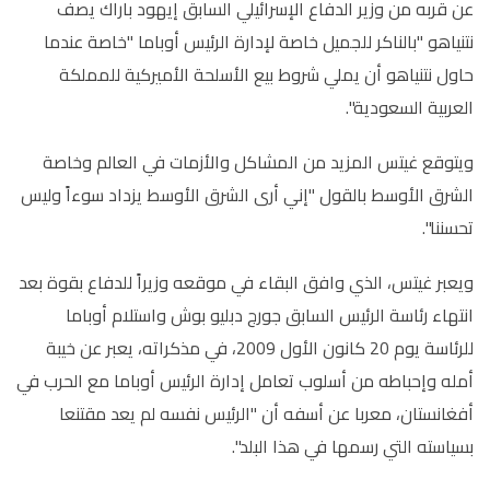
عن قربه من وزير الدفاع الإسرائيلي السابق إيهود باراك يصف
نتنياهو "بالناكر للجميل خاصة لإدارة الرئيس أوباما "خاصة عندما
حاول نتنياهو أن يملي شروط بيع الأسلحة الأميركية للمملكة
العربية السعودية".
ويتوقع غيتس المزيد من المشاكل والأزمات في العالم وخاصة
الشرق الأوسط بالقول "إني أرى الشرق الأوسط يزداد سوءاً وليس
تحسننا".
ويعبر غيتس، الذي وافق البقاء في موقعه وزيراً للدفاع بقوة بعد
انتهاء رئاسة الرئيس السابق جورج دبليو بوش واستلام أوباما
للرئاسة يوم 20 كانون الأول 2009، في مذكراته، يعبر عن خيبة
أمله وإحباطه من أسلوب تعامل إدارة الرئيس أوباما مع الحرب في
أفغانستان، معربا عن أسفه أن "الرئيس نفسه لم يعد مقتنعا
بسياسته التي رسمها في هذا البلد".