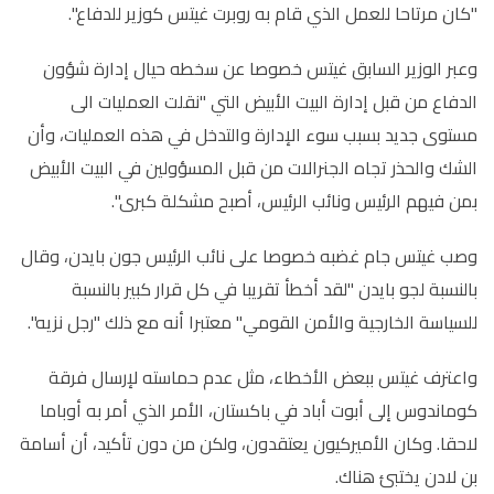
"كان مرتاحا للعمل الذي قام به روبرت غيتس كوزير للدفاع".
وعبر الوزير السابق غيتس خصوصا عن سخطه حيال إدارة شؤون
الدفاع من قبل إدارة البيت الأبيض التي "نقلت العمليات الى
مستوى جديد بسبب سوء الإدارة والتدخل في هذه العمليات، وأن
الشك والحذر تجاه الجنرالات من قبل المسؤولين في البيت الأبيض
بمن فيهم الرئيس ونائب الرئيس، أصبح مشكلة كبرى".
وصب غيتس جام غضبه خصوصا على نائب الرئيس جون بايدن، وقال
بالنسبة لجو بايدن "لقد أخطأ تقريبا في كل قرار كبير بالنسبة
للسياسة الخارجية والأمن القومي" معتبرا أنه مع ذلك "رجل نزيه".
واعترف غيتس ببعض الأخطاء، مثل عدم حماسته لإرسال فرقة
كوماندوس إلى أبوت أباد في باكستان، الأمر الذي أمر به أوباما
لاحقا. وكان الأميركيون يعتقدون، ولكن من دون تأكيد، أن أسامة
بن لادن يختبئ هناك.