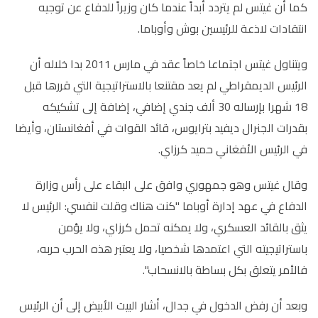
كما أن غيتس لم يتردد أبداً عندما كان وزيراً للدفاع عن توجيه
انتقادات لاذعة للرئيسين بوش وأوباما.
ويتناول غيتس اجتماعا خاصاً عقد في مارس 2011 بدا خلاله أن
الرئيس الديمقراطي لم يعد مقتنعا بالاستراتيجية التي قررها قبل
18 شهرا بإرساله 30 ألف جندي إضافي، إضافة إلى تشكيكه
بقدرات الجنرال ديفيد بترايوس، قائد القوات في أفغانستان، وأيضا
في الرئيس الأفغاني حميد كرزاي.
وقال غيتس وهو جمهوري وافق على البقاء على رأس وزارة
الدفاع في عهد إدارة أوباما "كنت هناك وقلت لنفسي: الرئيس لا
يثق بالقائد العسكري، ولا يمكنه تحمل كرزاي، ولا يؤمن
باستراتيجيته التي اعتمدها شخصيا، ولا يعتبر هذه الحرب حربه،
فالأمر يتعلق بكل بساطة بالانسحاب".
وبعد أن رفض الدخول في جدال، أشار البيت الأبيض إلى أن الرئيس