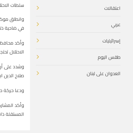
سلطات الاحتل
اعتقالات
وانطلق موكب
عربي
في ضاحية ذنا
إسرائيليات
وأكد محافظ ط
الاحتلال تحتج
طقس اليوم
وشدد على أن 
العدوان على لبنان
صلاح الدين اب
ودعا حركة حم
وأكد المشارك
المستقلة ذات 