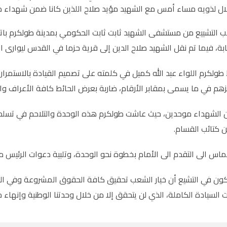
ال لذويه مساء أمس مع الشهيد مؤيد صلاح اللذين كانا ضمن شهداء مقا
 التشييع من مستشفى الشهيد ثابت ثابت الحكومي بمدينة طولكرم بات
بة، فيما تم نقل الشهيد صلاح الدين إلى قرية حزما في القدس ليوارى 
ولكرم اللواء عبد الله كميل في كلمته على تصميم القيادة بالاستمرار 
زهم في ما يسمى بمقابر الأرقام، ضاربة بعرض الحائط كافة الأعراف والم
الشهداء موحدين، حيث عاشت طولكرم هذه الوحدة والتلاحم في تسلم ر
ن كتائب القسام.
اس الى التقدم الى الأمام بخطوة نحو الوحدة، وتلبية دعوات الرئيس م
ون في التشيع أن خيار الشعب تحقيق كافة الحقوق المشروعة وفي الم
السيادة الكاملة، الذي لن يتحقق إلا من خلال وحدتنا الوطنية وإنهاء حا