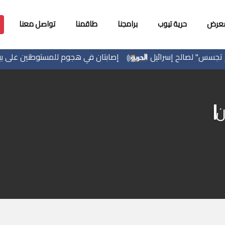
معرض
حرية تيوب
برامجنا
طاقمنا
تواصل معنا
س" لصالح إسرائيل
إصابتان في هجوم للمستوطنين على بيت ف
ن