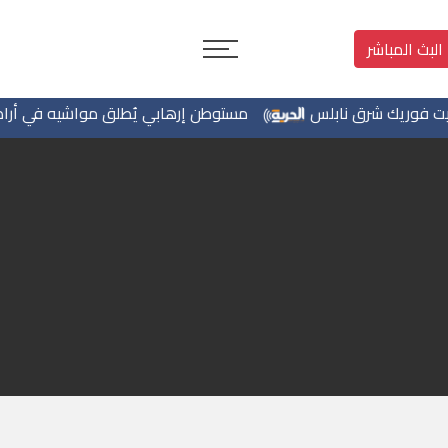
البث المباشر
وريك شرق نابلس
مستوطن إرهابي يُطلق مواشيه في أراضي الط