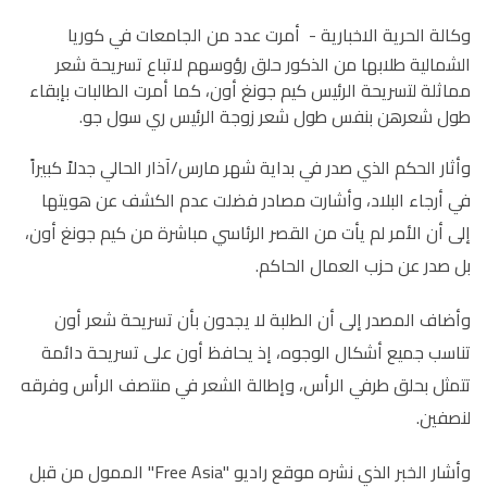
وكالة الحرية الاخبارية -
أمرت عدد من الجامعات في كوريا
الشمالية طلابها من الذكور حلق رؤوسهم لاتباع تسريحة شعر
مماثلة لتسريحة الرئيس كيم جونغ أون، كما أمرت الطالبات بإبقاء
طول شعرهن بنفس طول شعر زوجة الرئيس ري سول جو.
وأثار الحكم الذي صدر في بداية شهر مارس/آذار الحالي جدلاً كبيراً
في أرجاء البلاد، وأشارت مصادر فضلت عدم الكشف عن هويتها
إلى أن الأمر لم يأت من القصر الرئاسي مباشرة من كيم جونغ أون،
بل صدر عن حزب العمال الحاكم.
وأضاف المصدر إلى أن الطلبة لا يجدون بأن تسريحة شعر أون
تناسب جميع أشكال الوجوه، إذ يحافظ أون على تسريحة دائمة
تتمثل بحلق طرفي الرأس، وإطالة الشعر في منتصف الرأس وفرقه
لنصفين.
وأشار الخبر الذي نشره موقع راديو "Free Asia" الممول من قبل