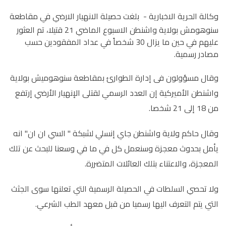
وكالة الحرية الاخبارية -
بلغت حصيلة الانهيار الارضي في مقاطعة
سنوهومش بولاية واشنطن الاسبوع الماضي 21 قتيلا، تم العثور
عليهم في حين ما يزال 30 شخصاً في عداد المفقودين حسب
مصادر رسمية.
وقال مسؤولون فى إدارة الطوارئ بمقاطعة سنوهوميش بولاية
واشنطن الأميركية إن العدد الرسمي لقتلى الإنهيار الأرضي إرتفع
من 18 إلى 21 شخصا.
وقال حاكم ولاية واشنطن جاي إنسلي لشبكة " السي ان ان" انه
يأمل بحدوث معجزة وسنعمل كل في ما في وسعنا للبحث عن تلك
المعجزة، والاعتناء بتلك العائلات المتضررة.
ولا تحصي السلطات في الحصيلة الرسمية التي تعلنها سوى الجثث
التي يتم التعرف اليها رسميا من قبل معهد الطب الشرعي.