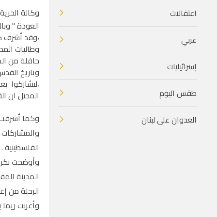
وكالة الحرية 
اعتقالات
العودة " وبا
،وقد أشرف كل
عربي
وطالبات المد
حافلة من الم
إسرائيليات
وتاريخ القدس
،ليشاركوا بع
طقس اليوم
المحتل ان ال
وكما أشرفت :
العدوان على لبنان
والمشاركات ب
الفلسطينية .
وأوضحت بكر :
المدينة المق
الرحلة من إع
وأعربت ريما 