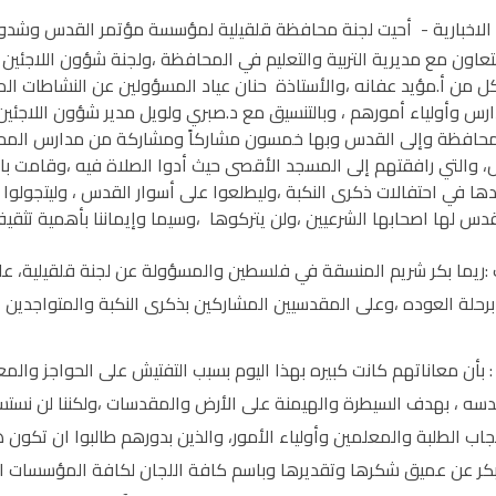
الاخبارية -
لتعاون مع مديرية التربية والتعليم في المحافظة ،ولجنة شؤون اللاجئين
 من أ.مؤيد عفانه ،والأستاذة حنان عياد المسؤولين عن النشاطات المدرس
ارس وأولياء أمورهم ، وبالتنسيق مع د.صبري ولويل مدير شؤون اللاجئ
حافظة وإلى القدس وبها خمسون مشاركاً ومشاركة من مدارس المحافظة ،
، والتي رافقتهم إلى المسجد الأقصى حيث أدوا الصلاة فيه ،وقامت 
دها في احتفالات ذكرى النكبة ،وليطلعوا على أسوار القدس ، وليتجولوا
قدس لها اصحابها الشرعيين ،ولن يتركوها ،وسيما وإيماننا بأهمية تث
ريما بكر شريم المنسقة في فلسطين والمسؤولة عن لجنة قلقيلية، على
رحلة العوده ،وعلى المقدسيين المشاركين بذكرى النكبة والمتواجدين 
 بأن معاناتهم كانت كبيره بهذا اليوم بسبب التفتيش على الحواجز والمع
دسه ، بهدف السيطرة والهيمنة على الأرض والمقدسات ،ولكننا لن نست
جاب الطلبة والمعلمين وأولياء الأمور، والذين بدورهم طالبوا ان تكون 
بكر عن عميق شكرها وتقديرها وباسم كافة اللجان لكافة المؤسسات ال