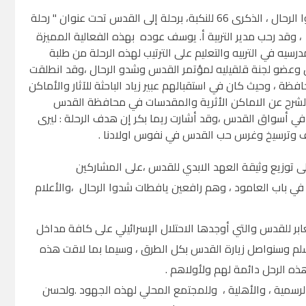
أحيت لجنة محافظة قلقيلية لمؤسسة مؤتمر القدس وشدوا الرحال ، الذكرى 66 للنكبة، برحلة إلى القدس تحت عنوان " رحلة
 ، وقد رحب مدير التربية أ. يوسف عوده بهذه الفعالية المميزة
يه في التربيه والتعليم على الترتيب لهذه الرحلة من طلبة
ين وعضو لجنة قلقيليه لمؤتمر القدس وشدو الرحال ،وقد انطلقت
 وحيث كان في استقبالهم عبير زياد الباحثة للآثار والأماكن
بالشرح عن الاماكن الأثرية والمقدسات في محافظة القدس
 في أسواق القدس ،وقد أشارت ريما بكر إن هدف الرحلة : ليرى
قيف وترسيخ وغرس حب القدس في نفوس اولادنا .
 توزيع وثيقة العهد الابدي للقدس ،على المشاركين
في باب العامود ، وهم رافعين يافطات شدوا الرحال ،والأعلام
ابر للقدس والتي أوجدها الاحتلال الإسرائيلي على كافة مداخل
سلم وسنواصل زيارة القدس بكل الطرق ، وسيما بما لاقت هذه
هذه الرحل دائمة لهم ولأولاهم .
رسمية ، والأهلية ، وللمجتمع المحلي لهذه الجهود .ولحسن