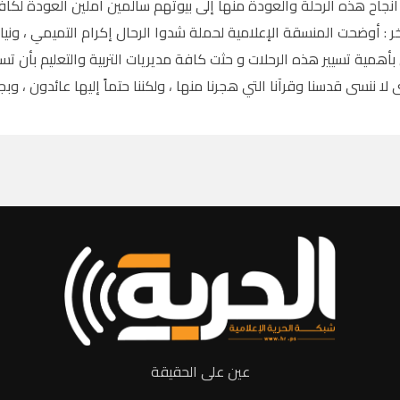
نجاح هذه الرحلة والعودة منها إلى بيوتهم سالمين آملين العودة لكافة
 : أوضحت المنسقة الإعلامية لحملة شدوا الرحال إكرام التميمي ، ونياب
بأهمية تسيير هذه الرحلات و حثت كافة مديريات التربية والتعليم بأن ت
ا ننسى قدسنا وقرآنا التي هجرنا منها ، ولكننا حتماً إليها عائدون ، وب
عين على الحقيقة