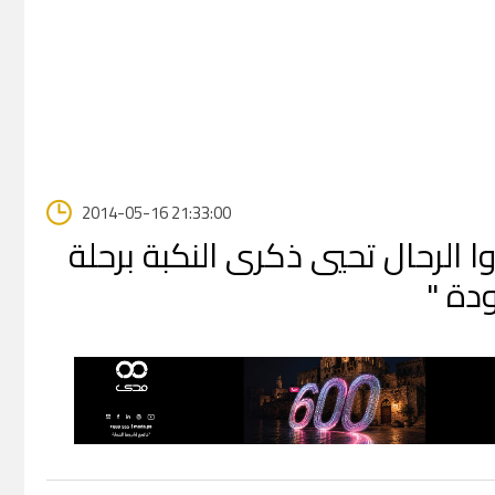
2014-05-16 21:33:00
لرحال تحيي ذكرى النكبة برحلة
دة "