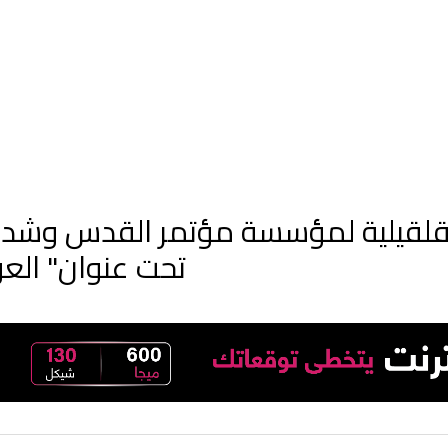
قلقيلية لمؤسسة مؤتمر القدس وشدوا ا
تحت عنوان" العو