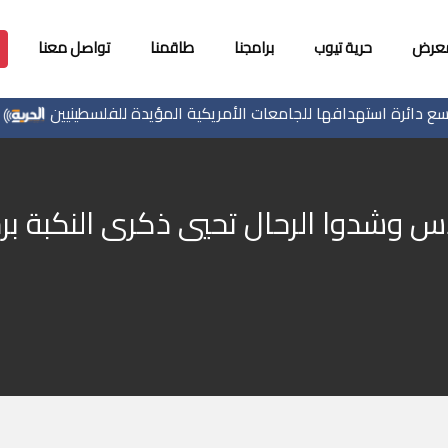
معرض
حرية تيوب
برامجنا
طاقمنا
تواصل معنا
ئرة استهدافها للجامعات الأمريكية المؤيدة للفلسطينيين
است
 وشدوا الرحال تحيي ذكرى النكبة برح