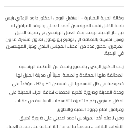
وكالة الحرية الاخبارية -
استقبل اليوم ، الدكتور داود الزعتري رئيس
بلدية الخليل نقيب المهندسين أحمد اعديلي والوفد المرافق له
في دار البلدية، بهدف بحث العمل الهندسي في مدينة الخليل
وسبل تحسينه بالاضافة الى توقيع بروتوكول تعاون مشترك ما بين
الطرفين، بحضور عدد من أعضاء المجلس البلدي وكبار المهندسين
في البلدية.
رحب الدكتور الزعتري بالحضور وتحدث عن الأنظمة الهندسية
المختلفة منها المعقدة والصعبة، مبيناً أن مدينة الخليل لها
خصوصية في ظل تقسيمها الى قسمين H1 وH2 ، مؤكداً على
وحدة المدينة وضرورة تقديم الخدمات لكافة اجزاء المدينة على
افضل مستوى رغم ما تفرزه التقسيمات السياسية من عقبات
وعراقيل امام جهود التنمية والتطوير.
ومن ناحيته أكد المهندس احمد اعديلي على ضرورة تطبيق
الاشراف الالزامي، موضحاً ما له من اثار ايجابية على جودة العمل