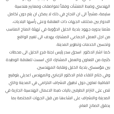
الهندسي وضبط المنشآت وفقاً لمواصفات ومعايير هندسية
سليمة، مشيراً الى ان النجاح في ذلك لا يمكن ان يتم دون تكامل
الادوار بين مختلف الجهات ذات العلاقة وعلى رأسها البلديات،
مثمنا بدوره جهود بلدية الخليل الدؤوبة في تهيئة المناخ المناسب
من اجل العمل الجماعي المشترك يهدف الى تغيير الواقع
وتحسين الخدمات وتطوير المدينة.
كما اشار الدكتور اسحق سدر رئيس لجنة فرع الخليل الى محطات
كثيرة من التعاون والعمل المشترك التي اسست للعلاقة الوطيدة
بين مؤسستي بلدية الخليل ونقابة المهندسين.
وفي ختام اللقاء قام الدكتور الزعتري والمهندس اعديلي بتوقيع
اتفاقية تعاون حول تطبيق الاشراف الالزامي في المدينة والتي
تنص على التزام الطرفين باليات ضبط الاعمال الهندسية الجارية في
المدينة والاشراف على انشاءها من قبل الجهات المختصة بما
يحقق الصالح العام.