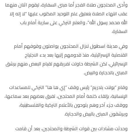
وأدى المحتجون صلاة الفجر أما مبنى السفارة، ليقوم اثنان منهما
عقب انتهاء الصلاة بتعليق علم التوحيد المكتوب عليها “لا إله إلا
الله محمد رسول الله”، والعلم التركي على سارية أمام باب
السفارة.
وفي مدينة اسطنول لازال المحتجون يواصلون وقوفهم أمام
القنصلية الإسرائيلية، منذ قدومهم إليها بعد بدء الاجتياح
الإسرائيلي، لكن الشرطة حاولت تفريقهم لقيام البعض منهم برشق
المبنى بالحجارة والبيض.
وقام “بولنت يلدريم” رئيس وقف “إي ها ها” التركي للمساعدات
الإنسانية، بإلقاء كلمة أمام المحتجين، تفرق بعضهم بعد سماعها،
ووقف جزء آخر وهم يلوحون بالأعلام التركية والفلسطينية،
ويرشقون المبنى بالبيض والحجارة.
وحدثت مشادات بين قوات الشرطة والمحتجين، بعد أن قامت