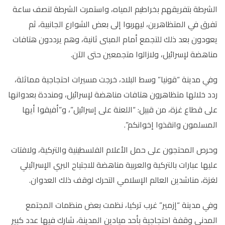
الشرطة بتفريقهم بخراطيم المياه، واستمرت الشرطة لنصف ساعة
تفرق في المتظاهرين، ليهربوا إلى بعض الشوارع الجانبية، ثم
يعودون بعد ذلك للتجمع أمام المبنى ثانية، وهم يرددون هتافات
مناهضة لإسرائيل، ولازالوا متجمعين حتى الآن.
وفي مدينة “قونيا” وسط البلاد، خرجت مسيرات احتجاجية مماثلة،
ردد خلالها متظاهرون هتافات مناهضة لإسرائيل، ومنددة بعدوانها
على قطاع غزة، من قبيل: “اللعنة على إسرائيل”، و”أفيقوا أيها
المسلمون وانقذوا إخوانكم”.
وحرص المحتجون على حمل الأعلام الفلسطينية والتركية، ولافتات
عليها عبارات بالتركية والعربية مناهضة للاجتياح البري الإسرائيلي
لغزة، مناشدين العالم الإسلامي التحرك لوقف ذلك العدوان.
وفي مدينة “إزمير” غرب تركيا، نظمت بعض منظمات المجتمع
المدني وقفة احتجاجية بأحد ميادين المدينة، شارك فيها عدد كبير