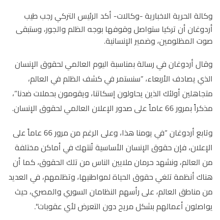
وكالة الحرية الاخبارية -
وكالات-
أكد الرئيس التركي رجب طيب
أردوغان أن تركيا ستواصل وقوفها بوجه الظلم والجور، وستبقى
صوت المظلومين، وضمير الإنسانية.
وقال أردوغان في رسالة بمناسبة اليوم العالمي لحقوق الإنسان
الذي يصادف الأربعاء، “سنستمر في كشف الظلم في العالم،
متجاهلين أولئك الذين يحاولون إسكاتنا، ويقومون بحملات ضدنا”،
مذكراً بمرور 66 عاماً على صدور الإعلان العالمي لحقوق الإنسان.
وتابع أردوغان “في يومنا هذا، وعلى الرغم من مرور 66 عاماً على
الإعلان، فإن حقوق الإنسان الأساسية تُنتهك في أماكن مختلفة
من العالم، ونشهد حرمان ملايين الناس من تلك الحقوق، كما أن
هناك أنظمة تلغي حقوق الحياة لمواطنيها، وتظلمهم، في العديد
من مناطق العالم، على رأسهم النظامان السوري والمصري، حيث
يواصلون أعمالهم بشكل مريح دون التعرض لأي عقوبات".