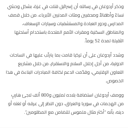
وذكر أردوغان في رسالته أن إسرائيل قتلت في غزة، بشكل وحشي
نساءً وأطفالاً وصحفيين ومئات المدنيين الأبرياء، من خلال قصف
المدارس ودور العبادة والمستشفيات وسيارات الإسعاف،
والمناطق السكنية ومقرات الأمم المتحدة باستخدام أسلحتها
الثقيلة لمدة 52 يوماً.
وشدد أردوغان على أن تركيا قامت بما يترتّب عليها في الساحات
الدولية، من أجل إحلال السلام والاستقرار، من خلال مشاريع
التعاون الإقليمي، وقدّمت الدعم لكافة المبادرات البناءة في هذا
الخصوص.
ووصف أردوغان استضافة بلاده لمليون و800 ألف لاجئ هاربٍ
من الهجمات في سوريا والعراق، دون النظر إلى عرقه أو لغته أو
دينه، بأنه “أكثر مثال ملموس للتضامن مع المظلومين”.