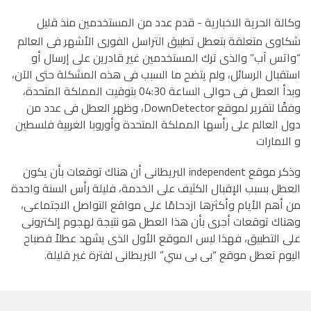
وكالة الحرية الاخبارية - قد
م عدد من المستخدمين منذ قليل
شكاوى متعلقة بتعطل تطبيق التراسل الفورى الأشهر فى العالم
“واتس آب” والذى ترك المستخدمين غير قادرين على إرسال أو
استقبال الرسائل، ولم يتضح ما السبب فى هذه المشكلة حتى الآن،
وبدأ العطل فى حوالى الساعة 04:30 بتوقيت المملكة المتحدة،
وفقًا لتقرير لموقع DownDetector، وظهر العطل فى عدد من
دول العالم على رأسها المملكة المتحدة وأوروبا الغربية فلسطين
و الامارات
وذكر موقع independent البريطانى أن هناك توقعات بأن يكون
العطل بسبب الإقبال الكثيف على الخدمة، فليلة رأس السنة واحدة
من أهم الأيام وأكثرها ازدحامًا على مواقع التواصل الاجتماعى،
وهناك توقعات أجرى بأن هذا العطل هو نتيجة لهجوم إلكترونى
على التطبيق، فهذا ليس الموقع الأول الذى يشهد عطلاً فصباح
اليوم تعطل موقع “بى بى سي” البريطانى لفترة غير قليلة.