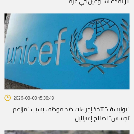
نار لمدة أسبوعين في غزة
2026-08-08 15:38:49
"يونيسف" تتخذ إجراءات ضد موظف بسبب "مزاعم
تجسس" لصالح إسرائيل