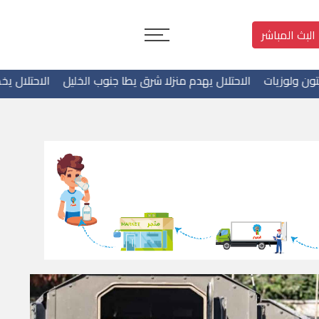
البث المباشر
حتلال يهدم منزلا شرق يطا جنوب الخليل
الاحتلال يخطر بإخلاء 4 مساكن ومنشآت في خلة الضبع بمسافر يطا