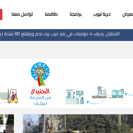
معرض
حرية تيوب
برامجنا
طاقمنا
تواصل معنا
شتلة زيتون ولوزيات
الا