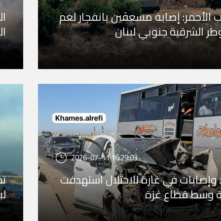
ب الأحمر: إصابة مسعفَين بانفجار لغم
ال
طر الشرقية جنوبي لبنان
ال
2026-07-11 16:29:03
وإصابات في غارة للاحتلال استهدفت
تج
 وسط قطاع غزة
لب