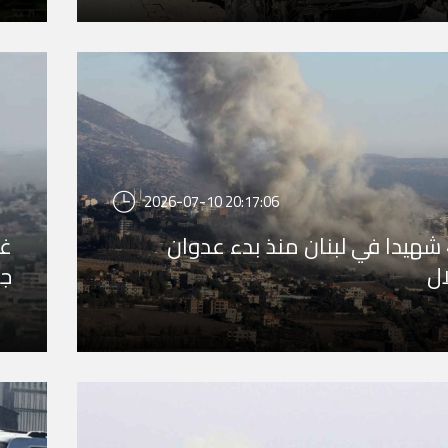
2026-07-10 20:17:06
4321 شهيدا في لبنان منذ بدء عدوان
غا
ال
جن