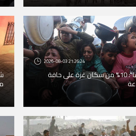
2026-08-03 21:26:24
"أوتشا": 10% من سكان غزة على حافة
شه
عة
مر