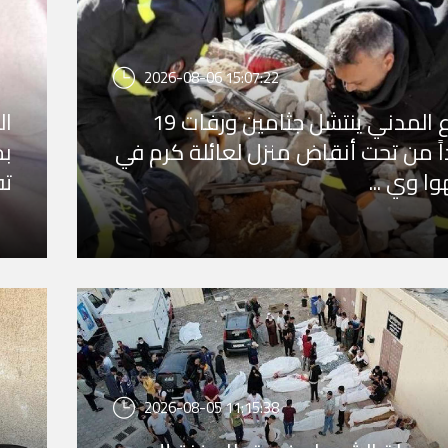
2026-08-06 15:07:22
الدفاع المدني ينتشل جثامين ورفات 19
ً من تحت أنقاض منزل لعائلة كرم في
وا وي ...
تف
2026-08-05 11:15:38