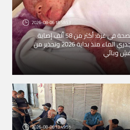
2026-08-06 15:58:53
الصحة في غزة: أكثر من 58 ألف إصابة
بجدري الماء منذ بداية 2026 وتحذير من
شٍ وبائي
2026-08-06 13:49:51