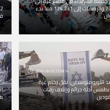
ع حصيلة الشهداء في قطاع غزة إلى
73,381 والإصابات إلى 174,231 منذ بدء
ان
قط
2026-08-03 23:08:14
د الأورومتوسطي: نقل ركام غزة
بطمس أدلة جرائم وإتلاف رفات
ودين
من