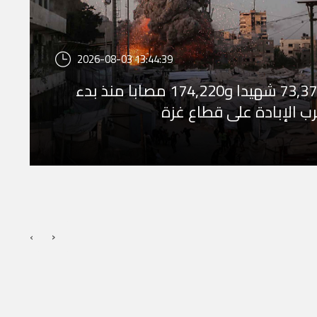
2026-08-03 13:44:39
73,375 شهيدا و174,220 مصابا منذ بدء
ب الإبادة على قطاع غزة
›
‹