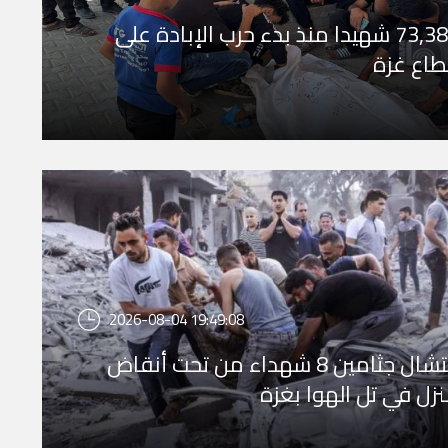
73,382 شهيدا منذ بدء حرب الإبادة على
اع غزة
2026-08-04 19:49:08
انتشال جثامين 8 شهداء من تحت أنقاض
زل في تل الهوا بغزة