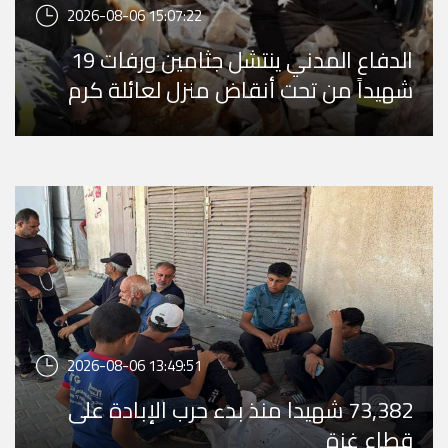
2026-08-06 15:07:22
الدفاع المدني ينتشل جثامين ورفات 19
شهيداً من تحت أنقاض منزل لعائلة كرم
في تل الهوا وي ...
2026-08-06 13:49:51
73,382 شهيدا منذ بدء حرب الإبادة على
قطاع غزة