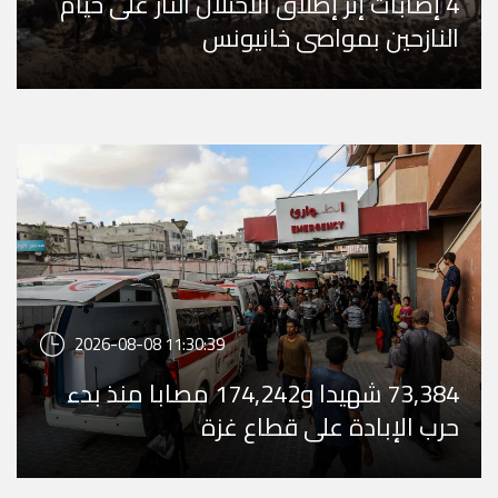
4 إصابات إثر إطلاق الاحتلال النار على خيام
النازحين بمواصي خانيونس
2026-08-08 11:30:39
73,384 شهيدا و174,242 مصابا منذ بدء
حرب الإبادة على قطاع غزة