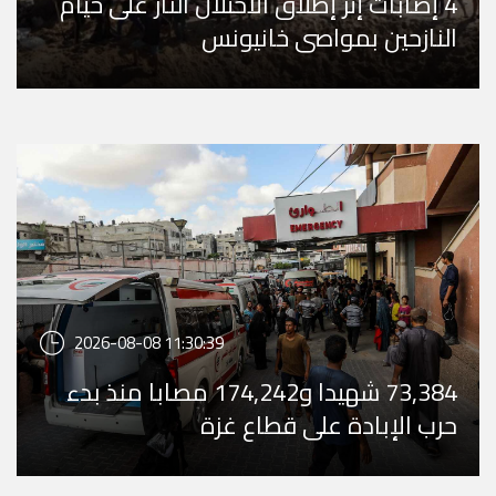
4 إصابات إثر إطلاق الاحتلال النار على خيام
النازحين بمواصي خانيونس
2026-08-08 11:30:39
73,384 شهيدا و174,242 مصابا منذ بدء
حرب الإبادة على قطاع غزة