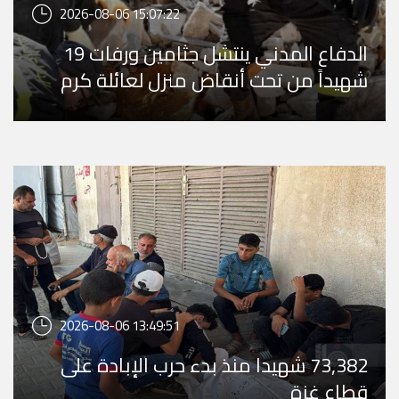
2026-08-06 15:07:22
الدفاع المدني ينتشل جثامين ورفات 19
شهيداً من تحت أنقاض منزل لعائلة كرم
في تل الهوا وي ...
2026-08-06 13:49:51
73,382 شهيدا منذ بدء حرب الإبادة على
قطاع غزة