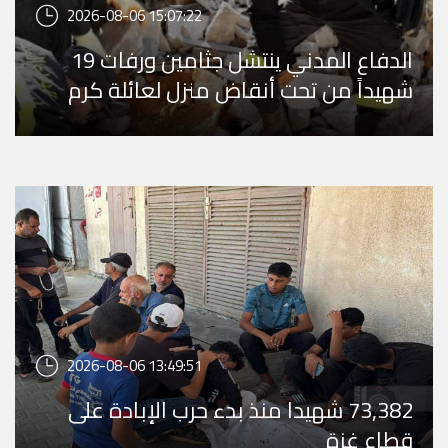
2026-08-06 15:07:22
الدفاع المدني ينتشل جثامين ورفات 19
شهيداً من تحت أنقاض منزل لعائلة كرم
في تل الهوا وي ...
2026-08-06 13:49:51
73,382 شهيدا منذ بدء حرب الإبادة على
قطاع غزة