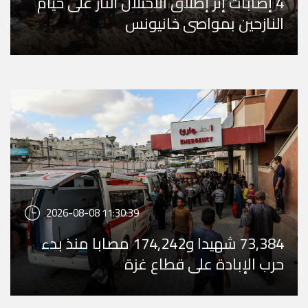
4 إصابات إثر إطلاق الاحتلال النار على خيام
النازحين بمواصي خانيونس
2026-08-08 11:30:39
73,384 شهيدا و174,242 مصابا منذ بدء
حرب الإبادة على قطاع غزة