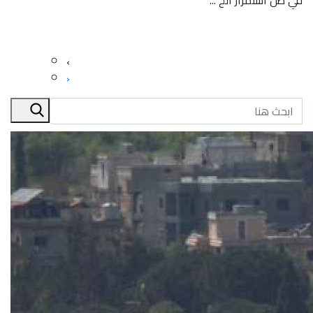
في ظل استمرار الح ...
‹
›