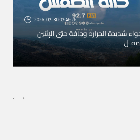
2026-07-30 07:46:26
واء شديدة الحرارة وجافة حتى الإثنين
مقبل
›
‹