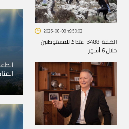
2026-08-08 19:50:02
الضفة: 3488 اعتداءً للمستوطنين
خلال 6 أشهر
الطقس
المنا