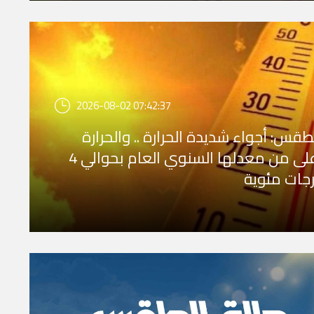
2026-08-02 07:42:37
طقس: أجواء شديدة الحرارة .. والحرارة
أعلى من معدلها السنوي العام بحوالي 4
جات مئوية